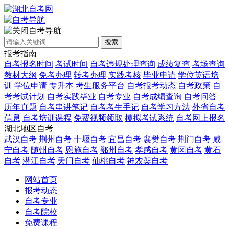
自考导航
搜索
报考指南
自考报名时间
考试时间
自考违规处理查询
成绩复查
考场查询
教材大纲
免考办理
转考办理
实践考核
毕业申请
学位英语培
训
学位申请
专升本
考生服务平台
自考报考动态
自考政策
自
考考试计划
自考实践毕业
自考专业
自考成绩查询
自考问答
历年真题
自考串讲笔记
自考考生手记
自考学习方法
外省自考
信息
自考培训课程
免费视频领取
模拟考试系统
自考网上报名
湖北地区自考
武汉自考
荆州自考
十堰自考
宜昌自考
襄樊自考
荆门自考
咸
宁自考
随州自考
恩施自考
鄂州自考
孝感自考
黄冈自考
黄石
自考
潜江自考
天门自考
仙桃自考
神农架自考
网站首页
报考动态
自考专业
自考院校
免费课程