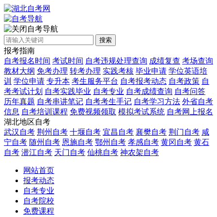
自考导航
搜索
报考指南
自考报名时间
考试时间
自考违规处理查询
成绩复查
考场查询
教材大纲
免考办理
转考办理
实践考核
毕业申请
学位英语培
训
学位申请
专升本
考生服务平台
自考报考动态
自考政策
自
考考试计划
自考实践毕业
自考专业
自考成绩查询
自考问答
历年真题
自考串讲笔记
自考考生手记
自考学习方法
外省自考
信息
自考培训课程
免费视频领取
模拟考试系统
自考网上报名
湖北地区自考
武汉自考
荆州自考
十堰自考
宜昌自考
襄樊自考
荆门自考
咸
宁自考
随州自考
恩施自考
鄂州自考
孝感自考
黄冈自考
黄石
自考
潜江自考
天门自考
仙桃自考
神农架自考
网站首页
报考动态
自考专业
自考院校
免费课程