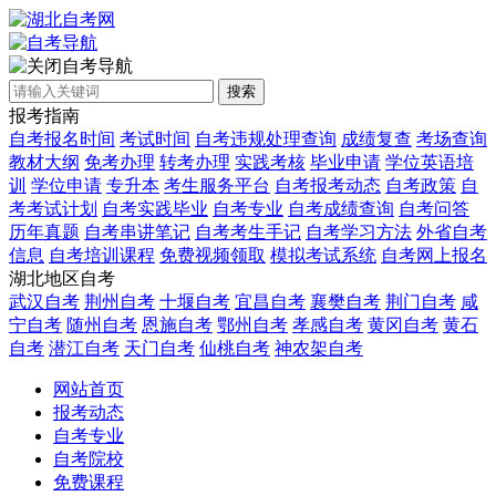
自考导航
搜索
报考指南
自考报名时间
考试时间
自考违规处理查询
成绩复查
考场查询
教材大纲
免考办理
转考办理
实践考核
毕业申请
学位英语培
训
学位申请
专升本
考生服务平台
自考报考动态
自考政策
自
考考试计划
自考实践毕业
自考专业
自考成绩查询
自考问答
历年真题
自考串讲笔记
自考考生手记
自考学习方法
外省自考
信息
自考培训课程
免费视频领取
模拟考试系统
自考网上报名
湖北地区自考
武汉自考
荆州自考
十堰自考
宜昌自考
襄樊自考
荆门自考
咸
宁自考
随州自考
恩施自考
鄂州自考
孝感自考
黄冈自考
黄石
自考
潜江自考
天门自考
仙桃自考
神农架自考
网站首页
报考动态
自考专业
自考院校
免费课程