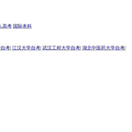
人高考
国际本科
学自考
|
江汉大学自考
|
武汉工程大学自考
|
湖北中医药大学自考
|