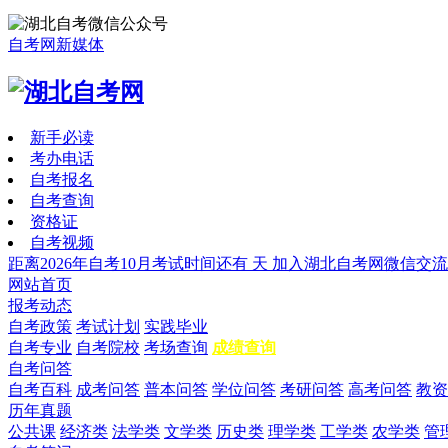
自考网新媒体
新手必读
考办电话
自考报名
自考查询
资格证
自考视频
距离2026年自考10月考试时间还有
天
加入湖北自考网微信交流
网站首页
报考动态
自考政策
考试计划
实践毕业
自考专业
自考院校
考场查询
成绩查询
自考问答
自考百科
成考问答
普本问答
学位问答
考研问答
高考问答
教资
历年真题
公共课
经济类
法学类
文学类
历史类
理学类
工学类
农学类
管