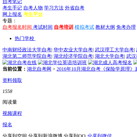
自考笔记
考生手记
自考人物
学习方法
外省自考
网上报名
考生平台
专题：
自考报名时间
考试时间
自考培训
模拟考试
教材大纲
免考办理
热门学校
中南财经政法大学自考
|
华中农业大学自考
|
武汉理工大学自考
|
湖北第二师范学院自考
|
湖北经济学院自考
|
湖北大学自考
|
武汉
当前位置：
湖北自考网
>
2016年10月湖北自考《保险学原理》
资料领取
1558
阅读量
视频课程
报名
分享到空间
分享到新浪微博
分享到QQ
分享到微信