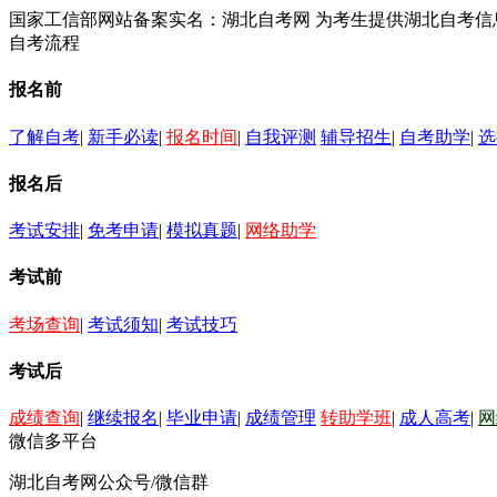
国家工信部网站备案实名：湖北自考网 为考生提供湖北自考
自考流程
报名前
了解自考
|
新手必读
|
报名时间
|
自我评测
辅导招生
|
自考助学
|
选
报名后
考试安排
|
免考申请
|
模拟真题
|
网络助学
考试前
考场查询
|
考试须知
|
考试技巧
考试后
成绩查询
|
继续报名
|
毕业申请
|
成绩管理
转助学班
|
成人高考
|
网
微信多平台
湖北自考网公众号/微信群