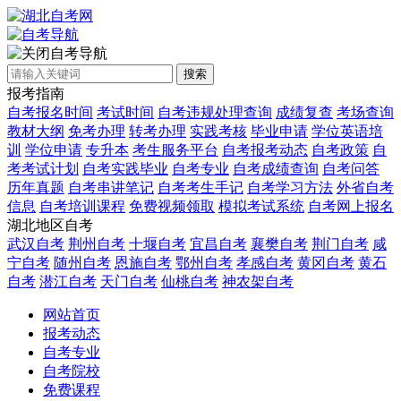
自考导航
搜索
报考指南
自考报名时间
考试时间
自考违规处理查询
成绩复查
考场查询
教材大纲
免考办理
转考办理
实践考核
毕业申请
学位英语培
训
学位申请
专升本
考生服务平台
自考报考动态
自考政策
自
考考试计划
自考实践毕业
自考专业
自考成绩查询
自考问答
历年真题
自考串讲笔记
自考考生手记
自考学习方法
外省自考
信息
自考培训课程
免费视频领取
模拟考试系统
自考网上报名
湖北地区自考
武汉自考
荆州自考
十堰自考
宜昌自考
襄樊自考
荆门自考
咸
宁自考
随州自考
恩施自考
鄂州自考
孝感自考
黄冈自考
黄石
自考
潜江自考
天门自考
仙桃自考
神农架自考
网站首页
报考动态
自考专业
自考院校
免费课程