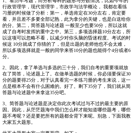
1、看历年考题，而分析每科的题形与分数情况，比如今年的
行政管理学
，现代管理学，市政学与
法学概论
， 我都在看练
习册的时候做了分析：第一，单选肯定在30分左右，肯定要
看，并且差不多要全部记熟，此为拿分的关键，也是白送给你
的分。第二，简答题与论述题 一般至少也要50分，所以这就
成了自考时发挥的重中之中。第三，多项选择题10分左右，所
以这项可以忽略不看，以减少对你头脑的昏迷程度。考试的时
候这 10分就成了你猜的了，但是出题的老师他也不会太难，
所以多项选择就是一般的同学来答10分的题也能得个4分或者6
分。
2、因此，拿了单选与多选的三十分，我们自考的重要项就放
在了简答，论述题上了。在做单选题的时候，你必须要保证30
分的题要得25分，对于认真看完一本练习册的考生来说，这一
点是根本不会有什么困难的。好了。剩下35分了，我们就从简
答题与论述题中来拿这35分吧。
3、简答题与论述题是决定你此次考试过与不过的最主要的原
因。因此，从茫茫题海中我们怎么样才能知道哪些题考，哪些
题不考呢？还是要把所有的题都全背下来呢。别急，下面我教
大家五大题形。