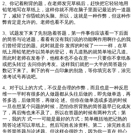
2、你记着刚背的题，在老师发完草稿后，赶快把它轻轻地用
铅笔地写在草纸上，这样你就不用在脑子里面记最近的一道题
了，减轻了你昏眩的头脑。所以，这就是一种作弊，但这种作
弊肯定是允许的。老师也看不见的。
3、试题发下来了先别急着答题，第一件事你应该看一下后面
的简答与论述题，看看有没有我们说的功能啊作用啊什么的我
们曾经背过的题。此时就是你 发挥的时候了一一一样，在草
纸上用铅笔把作以简单的登记，有几道熟的就简单地记几道。
而此时老师在发卷子，他根本也不会在意一一只要你不拿纸条
或把头转过 去问你的考友。这样我们就把一大半的简答题分
数记下来了。剩下的有一点印象的别急，等你填完名字，涂完
准考试号再说吧。
4、对于以上的方式，不仅是合理的作弊，而且也是一种反思
维一一平时有很多的人做题都从头往后做的，即先做单选，再
答多选，后做简答，再做论 述。但你在做单选或多选的时候
一旦在想某个问题的时候，恐怕你所背熟的简答题早已化成灰
了，再后悔也来不及了。所以在答题的时候有两种方式：第
一，我的方 式一一可能是最好的方式；简单概括地把记熟的
简答论述写以草纸上。然后写姓名涂资料。第二，涂完姓名后
先答简答题与论述题。但这样会很吃力，因为你一直在 担心