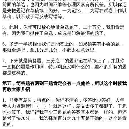
前面的单选，也因为时间不够等心理因素有所反差。所以你还
是先把题记在草稿纸上为好。一为记忆，二为写在试卷上作以
草稿，以不致于写反或写错等。
5、此时，你就可以放心地做单选题了。二十五分，我们肯定
有。因为我们抓住了单选，单选是印象最深的题了。
6、多选一半我相信我们是能答上的，如果确实有不会的题，
那就全选吧，拿几分是几分，不必太在意这里。
7、下来就是简答题。三分之二的题都记在草纸上了，并且你
一直抓的题是作用啊，特点啊意义啊什么的，差不多所有的题
都是这样的。
第五，简答题有两到三题肯定会有一点偏差，所以这个时候我
再教大家几招
1、只要有意见，特点的，你记不清的，多答比少答好。去年
考
人力资源管理（一）
时就是这样，意义太多了都混了。干脆
照抄算了。我记得我至少三道题的答案基本都是一样的。但还
是考了快70分一一我选择题百分之九十五是正确的，这个是肯
定的。