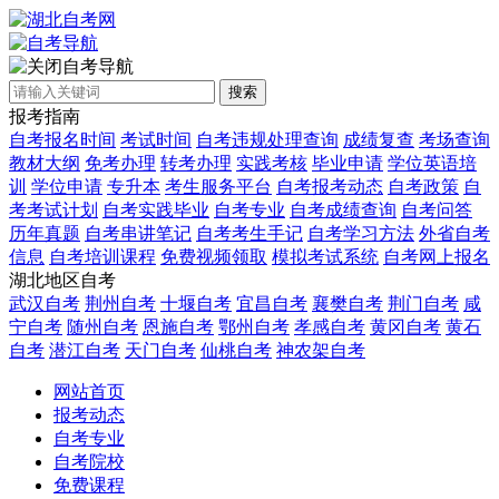
自考导航
搜索
报考指南
自考报名时间
考试时间
自考违规处理查询
成绩复查
考场查询
教材大纲
免考办理
转考办理
实践考核
毕业申请
学位英语培
训
学位申请
专升本
考生服务平台
自考报考动态
自考政策
自
考考试计划
自考实践毕业
自考专业
自考成绩查询
自考问答
历年真题
自考串讲笔记
自考考生手记
自考学习方法
外省自考
信息
自考培训课程
免费视频领取
模拟考试系统
自考网上报名
湖北地区自考
武汉自考
荆州自考
十堰自考
宜昌自考
襄樊自考
荆门自考
咸
宁自考
随州自考
恩施自考
鄂州自考
孝感自考
黄冈自考
黄石
自考
潜江自考
天门自考
仙桃自考
神农架自考
网站首页
报考动态
自考专业
自考院校
免费课程