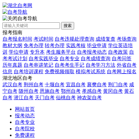
自考导航
搜索
报考指南
自考报名时间
考试时间
自考违规处理查询
成绩复查
考场查询
教材大纲
免考办理
转考办理
实践考核
毕业申请
学位英语培
训
学位申请
专升本
考生服务平台
自考报考动态
自考政策
自
考考试计划
自考实践毕业
自考专业
自考成绩查询
自考问答
历年真题
自考串讲笔记
自考考生手记
自考学习方法
外省自考
信息
自考培训课程
免费视频领取
模拟考试系统
自考网上报名
湖北地区自考
武汉自考
荆州自考
十堰自考
宜昌自考
襄樊自考
荆门自考
咸
宁自考
随州自考
恩施自考
鄂州自考
孝感自考
黄冈自考
黄石
自考
潜江自考
天门自考
仙桃自考
神农架自考
网站首页
报考动态
自考专业
自考院校
免费课程