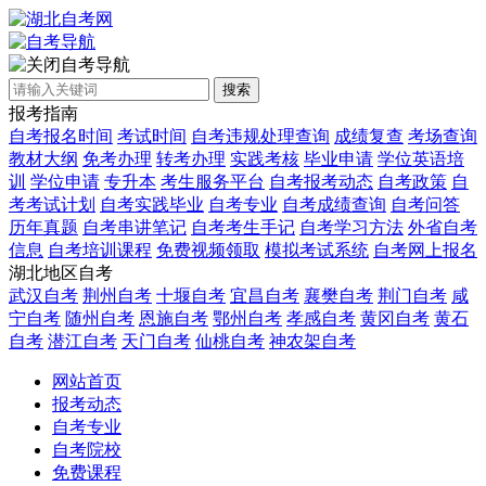
自考导航
搜索
报考指南
自考报名时间
考试时间
自考违规处理查询
成绩复查
考场查询
教材大纲
免考办理
转考办理
实践考核
毕业申请
学位英语培
训
学位申请
专升本
考生服务平台
自考报考动态
自考政策
自
考考试计划
自考实践毕业
自考专业
自考成绩查询
自考问答
历年真题
自考串讲笔记
自考考生手记
自考学习方法
外省自考
信息
自考培训课程
免费视频领取
模拟考试系统
自考网上报名
湖北地区自考
武汉自考
荆州自考
十堰自考
宜昌自考
襄樊自考
荆门自考
咸
宁自考
随州自考
恩施自考
鄂州自考
孝感自考
黄冈自考
黄石
自考
潜江自考
天门自考
仙桃自考
神农架自考
网站首页
报考动态
自考专业
自考院校
免费课程