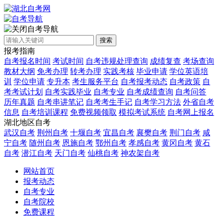
自考导航
搜索
报考指南
自考报名时间
考试时间
自考违规处理查询
成绩复查
考场查询
教材大纲
免考办理
转考办理
实践考核
毕业申请
学位英语培
训
学位申请
专升本
考生服务平台
自考报考动态
自考政策
自
考考试计划
自考实践毕业
自考专业
自考成绩查询
自考问答
历年真题
自考串讲笔记
自考考生手记
自考学习方法
外省自考
信息
自考培训课程
免费视频领取
模拟考试系统
自考网上报名
湖北地区自考
武汉自考
荆州自考
十堰自考
宜昌自考
襄樊自考
荆门自考
咸
宁自考
随州自考
恩施自考
鄂州自考
孝感自考
黄冈自考
黄石
自考
潜江自考
天门自考
仙桃自考
神农架自考
网站首页
报考动态
自考专业
自考院校
免费课程