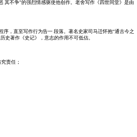
怒 其不争”的强烈情感驱使他创作。老舍写作《四世同堂》是由
程序，直至写作行为告一 段落。著名史家司马迁怀抱“通古今之
大历史著作《史记》，意志的作用不可低估。
追究责任；