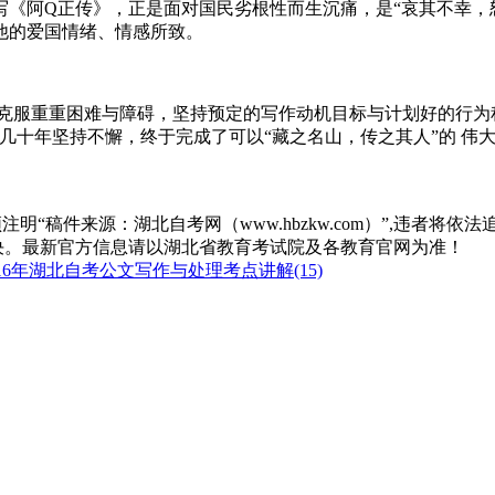
《阿Q正传》，正是面对国民劣根性而生沉痛，是“哀其不幸，
他的爱国情绪、情感所致。
克服重重困难与障碍，坚持预定的写作动机目标与计划好的行为
几十年坚持不懈，终于完成了可以“藏之名山，传之其人”的 伟
“稿件来源：湖北自考网（www.hbzkw.com）”,违者将依法
决。最新官方信息请以湖北省教育考试院及各教育官网为准！
16年湖北自考公文写作与处理考点讲解(15)