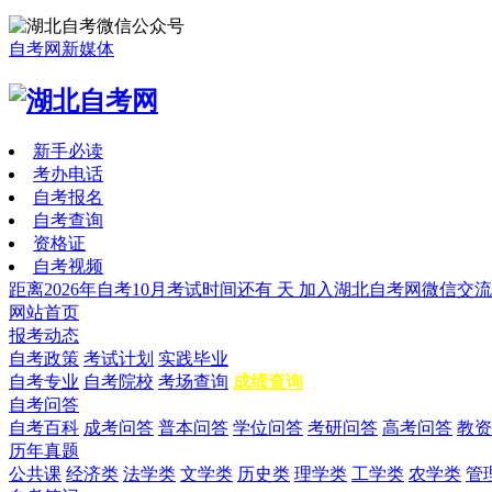
自考网新媒体
新手必读
考办电话
自考报名
自考查询
资格证
自考视频
距离2026年自考10月考试时间还有
天
加入湖北自考网微信交流
网站首页
报考动态
自考政策
考试计划
实践毕业
自考专业
自考院校
考场查询
成绩查询
自考问答
自考百科
成考问答
普本问答
学位问答
考研问答
高考问答
教资
历年真题
公共课
经济类
法学类
文学类
历史类
理学类
工学类
农学类
管