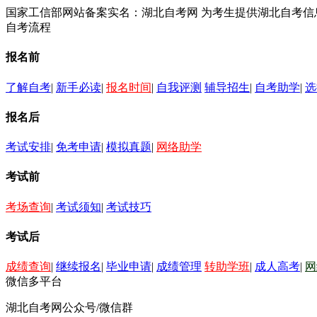
国家工信部网站备案实名：湖北自考网 为考生提供湖北自考
自考流程
报名前
了解自考
|
新手必读
|
报名时间
|
自我评测
辅导招生
|
自考助学
|
选
报名后
考试安排
|
免考申请
|
模拟真题
|
网络助学
考试前
考场查询
|
考试须知
|
考试技巧
考试后
成绩查询
|
继续报名
|
毕业申请
|
成绩管理
转助学班
|
成人高考
|
网
微信多平台
湖北自考网公众号/微信群