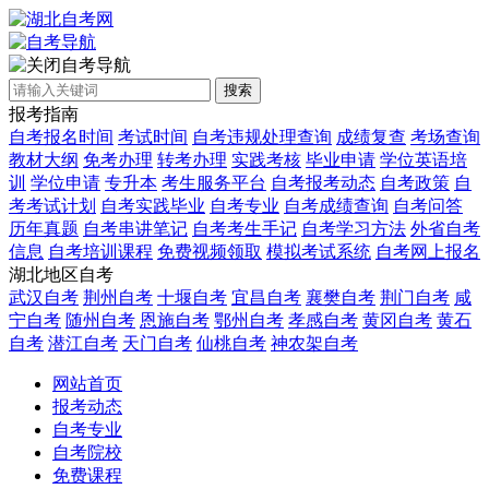
自考导航
搜索
报考指南
自考报名时间
考试时间
自考违规处理查询
成绩复查
考场查询
教材大纲
免考办理
转考办理
实践考核
毕业申请
学位英语培
训
学位申请
专升本
考生服务平台
自考报考动态
自考政策
自
考考试计划
自考实践毕业
自考专业
自考成绩查询
自考问答
历年真题
自考串讲笔记
自考考生手记
自考学习方法
外省自考
信息
自考培训课程
免费视频领取
模拟考试系统
自考网上报名
湖北地区自考
武汉自考
荆州自考
十堰自考
宜昌自考
襄樊自考
荆门自考
咸
宁自考
随州自考
恩施自考
鄂州自考
孝感自考
黄冈自考
黄石
自考
潜江自考
天门自考
仙桃自考
神农架自考
网站首页
报考动态
自考专业
自考院校
免费课程