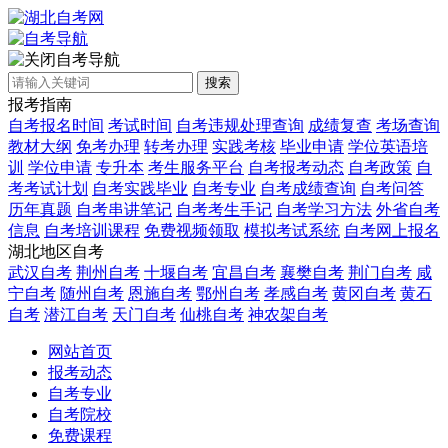
自考导航
搜索
报考指南
自考报名时间
考试时间
自考违规处理查询
成绩复查
考场查询
教材大纲
免考办理
转考办理
实践考核
毕业申请
学位英语培
训
学位申请
专升本
考生服务平台
自考报考动态
自考政策
自
考考试计划
自考实践毕业
自考专业
自考成绩查询
自考问答
历年真题
自考串讲笔记
自考考生手记
自考学习方法
外省自考
信息
自考培训课程
免费视频领取
模拟考试系统
自考网上报名
湖北地区自考
武汉自考
荆州自考
十堰自考
宜昌自考
襄樊自考
荆门自考
咸
宁自考
随州自考
恩施自考
鄂州自考
孝感自考
黄冈自考
黄石
自考
潜江自考
天门自考
仙桃自考
神农架自考
网站首页
报考动态
自考专业
自考院校
免费课程