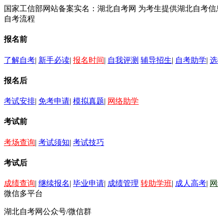
国家工信部网站备案实名：湖北自考网 为考生提供湖北自考
自考流程
报名前
了解自考
|
新手必读
|
报名时间
|
自我评测
辅导招生
|
自考助学
|
选
报名后
考试安排
|
免考申请
|
模拟真题
|
网络助学
考试前
考场查询
|
考试须知
|
考试技巧
考试后
成绩查询
|
继续报名
|
毕业申请
|
成绩管理
转助学班
|
成人高考
|
网
微信多平台
湖北自考网公众号/微信群