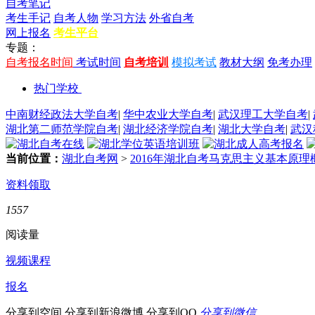
自考笔记
考生手记
自考人物
学习方法
外省自考
网上报名
考生平台
专题：
自考报名时间
考试时间
自考培训
模拟考试
教材大纲
免考办理
热门学校
中南财经政法大学自考
|
华中农业大学自考
|
武汉理工大学自考
|
湖北第二师范学院自考
|
湖北经济学院自考
|
湖北大学自考
|
武汉
当前位置：
湖北自考网
>
2016年湖北自考马克思主义基本原理概
资料领取
1557
阅读量
视频课程
报名
分享到空间
分享到新浪微博
分享到QQ
分享到微信