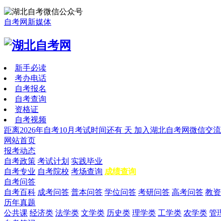
自考网新媒体
新手必读
考办电话
自考报名
自考查询
资格证
自考视频
距离2026年自考10月考试时间还有
天
加入湖北自考网微信交流
网站首页
报考动态
自考政策
考试计划
实践毕业
自考专业
自考院校
考场查询
成绩查询
自考问答
自考百科
成考问答
普本问答
学位问答
考研问答
高考问答
教资
历年真题
公共课
经济类
法学类
文学类
历史类
理学类
工学类
农学类
管