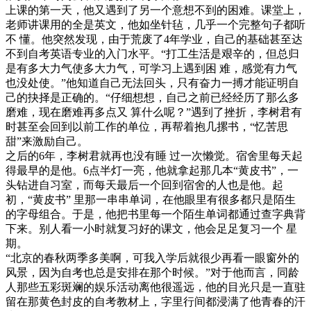
上课的第一天，他又遇到了另一个意想不到的困难。课堂上，
老师讲课用的全是英文，他如坐针毡，几乎一个完整句子都听
不 懂。他突然发现，由于荒废了4年学业，自己的基础甚至达
不到自考英语专业的入门水平。“打工生活是艰辛的，但总归
是有多大力气使多大力气，可学习上遇到困 难，感觉有力气
也没处使。”他知道自己无法回头，只有奋力一搏才能证明自
己的抉择是正确的。“仔细想想，自己之前已经经历了那么多
磨难，现在磨难再多点又 算什么呢？”遇到了挫折，李树君有
时甚至会回到以前工作的单位，再帮着抱几摞书，“忆苦思
甜”来激励自己。
之后的6年，李树君就再也没有睡 过一次懒觉。宿舍里每天起
得最早的是他。6点半灯一亮，他就拿起那几本“黄皮书”，一
头钻进自习室，而每天最后一个回到宿舍的人也是他。起
初，“黄皮书” 里那一串串单词，在他眼里有很多都只是陌生
的字母组合。于是，他把书里每一个陌生单词都通过查字典背
下来。别人看一小时就复习好的课文，他会足足复习一个 星
期。
“北京的春秋两季多美啊，可我入学后就很少再看一眼窗外的
风景，因为自考也总是安排在那个时候。”对于他而言，同龄
人那些五彩斑斓的娱乐活动离他很遥远，他的目光只是一直驻
留在那黄色封皮的自考教材上，字里行间都浸满了他青春的汗