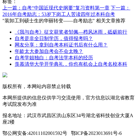
标签：
上一篇：自考“中国近现代史纲要”复习资料第一章
下一篇：
2016年自考励志：53岁下岗工人苦读四年过本科自考
"装卸工到硕士生的华丽转变——自考励志" 相关文章推荐
《我与自考》征文获奖者邹佩—栉风沐雨，砥砺前行
自考是非全日制学历，值得报考吗？
网友分享：拿到自考本科证书后有什么用？
年龄太大参加自考会不会太晚？
自考学姐独白：自考法学本科的经历
羡慕清华大学开学典礼，你也有机会上自考名校本科
版权所有，本网站内容禁止转载
本网所提供的信息仅供学习交流使用，官方信息以湖北省教育
考试院发布为准
报名地址：武汉市武昌区洪山东区34号湖北省科技创业大厦A
座2楼
鄂公网安备:42011102001592号 鄂ICP备2023013691号-6