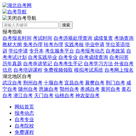
自考导航
搜索
报考指南
自考报名时间
考试时间
自考违规处理查询
成绩复查
考场查询
教材大纲
免考办理
转考办理
实践考核
毕业申请
学位英语培
训
学位申请
专升本
考生服务平台
自考报考动态
自考政策
自
考考试计划
自考实践毕业
自考专业
自考成绩查询
自考问答
历年真题
自考串讲笔记
自考考生手记
自考学习方法
外省自考
信息
自考培训课程
免费视频领取
模拟考试系统
自考网上报名
湖北地区自考
武汉自考
荆州自考
十堰自考
宜昌自考
襄樊自考
荆门自考
咸
宁自考
随州自考
恩施自考
鄂州自考
孝感自考
黄冈自考
黄石
自考
潜江自考
天门自考
仙桃自考
神农架自考
网站首页
报考动态
自考专业
自考院校
免费课程