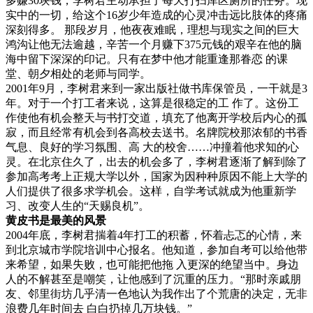
多赚30块钱，李树君主动承担了每天打扫库区厕所的任务。现
实中的一切，给这个16岁少年造成的心灵冲击远比肢体的疼痛
深刻得多。 那段岁月，他夜夜难眠，理想与现实之间的巨大
鸿沟让他无法逾越，辛苦一个月赚下375元钱的艰辛在他的脑
海中留下深深的印记。只有在梦中他才能重逢那眷恋 的课
堂、朝夕相处的老师与同学。
2001年9月，李树君来到一家出版社做书库保管员，一干就是3
年。对于一个打工者来说，这算是很稳定的工 作了。这份工
作使他有机会整天与书打交道，填充了他离开学校后内心的孤
寂，而且经常有机会到各高校去送书。名牌院校那浓郁的书香
气息、良好的学习氛围、高 大的校舍……冲撞着他求知的心
灵。在北京住久了，出去的机会多了，李树君逐渐了解到除了
参加
高考
考上正规大学以外，国家为因种种原因不能上大学的
人们提供了很多求学机会。这样，自学考试就成为他重新学
习、改变人生的“天赐良机”。
黄皮书是最美的风景
2004年底，李树君揣着4年打工的积蓄，怀着忐忑的心情，来
到北京城市学院培训中心报名。他知道，参加自考可以给他带
来希望，如果失败，也可能把他拖 入更深的绝望当中。身边
人的不解甚至是嘲笑，让他感到了沉重的压力。“那时亲戚朋
友、邻里街坊几乎清一色地认为我作出了个荒唐的决定，无非
浪费几年时间去 白白扔掉几万块钱。”