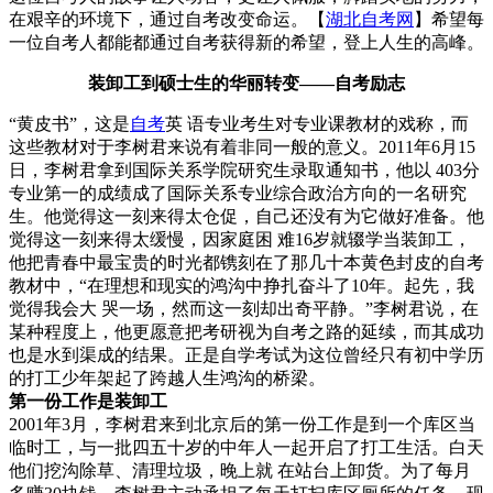
在艰辛的环境下，通过自考改变命运。【
湖北自考网
】希望每
一位自考人都能都通过自考获得新的希望，登上人生的高峰。
装卸工到硕士生的华丽转变——自考励志
“黄皮书”，这是
自考
英 语专业考生对专业课教材的戏称，而
这些教材对于李树君来说有着非同一般的意义。2011年6月15
日，李树君拿到国际关系学院研究生录取通知书，他以 403分
专业第一的成绩成了国际关系专业综合政治方向的一名研究
生。他觉得这一刻来得太仓促，自己还没有为它做好准备。他
觉得这一刻来得太缓慢，因家庭困 难16岁就辍学当装卸工，
他把青春中最宝贵的时光都镌刻在了那几十本黄色封皮的自考
教材中，“在理想和现实的鸿沟中挣扎奋斗了10年。起先，我
觉得我会大 哭一场，然而这一刻却出奇平静。”李树君说，在
某种程度上，他更愿意把
考研
视为自考之路的延续，而其成功
也是水到渠成的结果。正是自学考试为这位曾经只有初中学历
的打工少年架起了跨越人生鸿沟的桥梁。
第一份工作是装卸工
2001年3月，李树君来到北京后的第一份工作是到一个库区当
临时工，与一批四五十岁的中年人一起开启了打工生活。白天
他们挖沟除草、清理垃圾，晚上就 在站台上卸货。为了每月