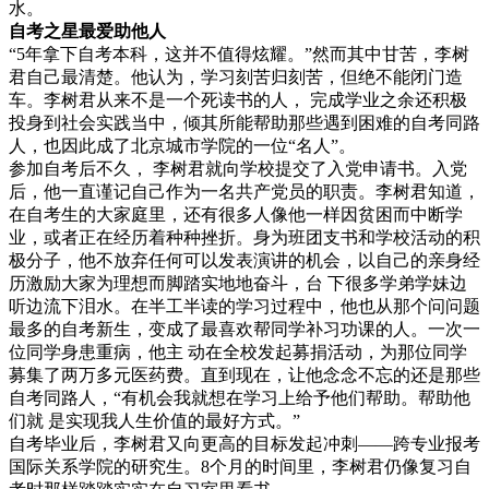
水。
自考之星最爱助他人
“5年拿下自考本科，这并不值得炫耀。”然而其中甘苦，李树
君自己最清楚。他认为，学习刻苦归刻苦，但绝不能闭门造
车。李树君从来不是一个死读书的人， 完成学业之余还积极
投身到社会实践当中，倾其所能帮助那些遇到困难的自考同路
人，也因此成了北京城市学院的一位“名人”。
参加自考后不久， 李树君就向学校提交了入党申请书。入党
后，他一直谨记自己作为一名共产党员的职责。李树君知道，
在自考生的大家庭里，还有很多人像他一样因贫困而中断学
业，或者正在经历着种种挫折。身为班团支书和学校活动的积
极分子，他不放弃任何可以发表演讲的机会，以自己的亲身经
历激励大家为理想而脚踏实地地奋斗，台 下很多学弟学妹边
听边流下泪水。在半工半读的学习过程中，他也从那个问问题
最多的自考新生，变成了最喜欢帮同学补习功课的人。一次一
位同学身患重病，他主 动在全校发起募捐活动，为那位同学
募集了两万多元医药费。直到现在，让他念念不忘的还是那些
自考同路人，“有机会我就想在学习上给予他们帮助。帮助他
们就 是实现我人生价值的最好方式。”
自考毕业后，李树君又向更高的目标发起冲刺——跨专业报考
国际关系学院的研究生。8个月的时间里，李树君仍像复习自