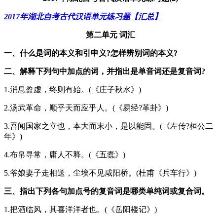
2017年湖北自考古代汉语单元练习题【汇总】
第二单元 词汇
一、什么是词的本义和引申义?怎样辨别词的本义?
二、解释下列句中加点的词，并指出是单音词还是复音词?
1.消息盈虚，终则有始。(《庄子秋水》)
2.汤武革命，顺乎天而应乎人。(《易经?革卦》)
3.吾闻国家之立也，本大而末小，是以能固。(《左传?桓公二
年》)
4.布帛寻常，庸人不释。(《五蠹》)
5.爷娘妻子走相送，尘埃不见咸阳桥。(杜甫《兵车行》)
三、指出下列各句加点号的复音词是哪类单纯词或复合词。
1.把酒临风，其喜洋洋者也。(《岳阳楼记》)