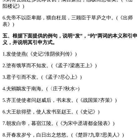
阳楼记》)
6.先帝不以臣卑鄙，猥自枉屈，三顾臣于草庐之中。(《出师
表》)
五、根据下面提供的例句，说明“发”，“约”两词的本义和引申
义，并说明其引申方式。
1.发使使燕(《史记?淮阴侯列传》)
2.塗有饿莩而不知发。(《孟子?梁惠王上》)
3.君子引而不发。(《孟子?尽心上》)
4.夫鵷鶵发于南海。(〈庄子?秋水>)
5.齐王使使者问赵威后，书未发。(《战国策?齐策》)
6.大王欲得壁，使人发书至赵王。(《史记》)
7.朝发白帝，暮宿江陵。(《为宋中丞请都金陵表》)
8.开春发岁兮，白日出之悠悠。(《楚辞?九章?思美人》)