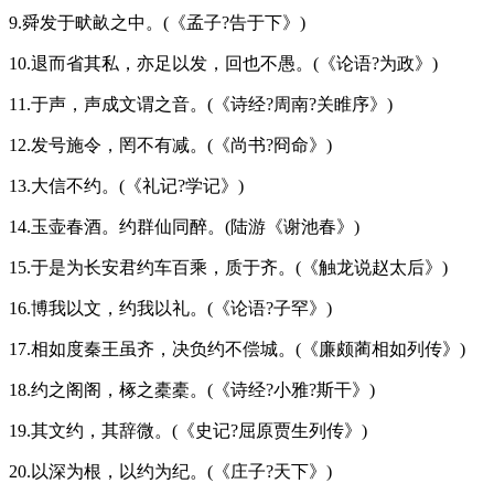
9.舜发于畎畝之中。(《孟子?告于下》)
10.退而省其私，亦足以发，回也不愚。(《论语?为政》)
11.于声，声成文谓之音。(《诗经?周南?关睢序》)
12.发号施令，罔不有减。(《尚书?冏命》)
13.大信不约。(《礼记?学记》)
14.玉壶春酒。约群仙同醉。(陆游《谢池春》)
15.于是为长安君约车百乘，质于齐。(《触龙说赵太后》)
16.博我以文，约我以礼。(《论语?子罕》)
17.相如度秦王虽齐，决负约不偿城。(《廉颇蔺相如列传》)
18.约之阁阁，椓之橐橐。(《诗经?小雅?斯干》)
19.其文约，其辞微。(《史记?屈原贾生列传》)
20.以深为根，以约为纪。(《庄子?天下》)