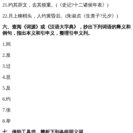
21.约其辞文，去其烦重。(《史记?十二诸侯年表》)
22.月上柳梢头，人约黄昏后。(朱淑贞《生查子?元夕》)
六、查阅《词源》或《汉语大字典》，抄出下列词语的释义和
例句，指出本义和引申义，整理引申义列。
1.间
2.发
3.过
4.息
5.及
6.约
7.张
8.举
七、借助工具书，辨析下列各组同义词。