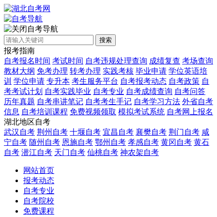
自考导航
搜索
报考指南
自考报名时间
考试时间
自考违规处理查询
成绩复查
考场查询
教材大纲
免考办理
转考办理
实践考核
毕业申请
学位英语培
训
学位申请
专升本
考生服务平台
自考报考动态
自考政策
自
考考试计划
自考实践毕业
自考专业
自考成绩查询
自考问答
历年真题
自考串讲笔记
自考考生手记
自考学习方法
外省自考
信息
自考培训课程
免费视频领取
模拟考试系统
自考网上报名
湖北地区自考
武汉自考
荆州自考
十堰自考
宜昌自考
襄樊自考
荆门自考
咸
宁自考
随州自考
恩施自考
鄂州自考
孝感自考
黄冈自考
黄石
自考
潜江自考
天门自考
仙桃自考
神农架自考
网站首页
报考动态
自考专业
自考院校
免费课程