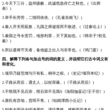
2.今天下三分，益州疲敝，此诚危急存亡之秋也。(《出师
表》)
3.举手长劳劳，二情同依依。(《孔雀东南飞》)
4.秦人开关而延敌，九国之师逡巡而不敢进。(《过秦论上》)
5.秦国之号令赏罚，地形利害，天下莫如也。(《韩非子?初见
秦》)
6.所以遣将守关者，备他盗之出入与非常也。(《鸿门宴》)
四、解释下列各句加点号的词的意义，并说明它们古今词义有
和变化。
1.项羽乃疑范增与汗有私，稍夺之权。(《史记?项羽本纪》)
2.子路从而后，遇丈人，以杖荷蓧。(《子路从而后》)
3.不恨我不见石崇，恨石崇不见我!(《洛阳伽蓝记?王子坊》)
4.唐氏有弃地，货而不售。(《钴鉧潭西小丘记》)
5.则有去国还乡忧谗畏饥，满目萧然，感极而悲者矣。(《岳