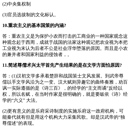
(2)中央集权制
(3)官员选拔制的文化标认。
10.重农主义的基本国策的内涵?
答：重农主义是为保护小农而打击的工商业的一种国家观念这
种观念起于西周，成就于战国的法家这种观记把农业视为本把
工业视为末认为后者不公是社会浮华堕落的原因。而且是小农
的兼并者和国家利益的侵蚀者，。
11.简述尊儒术兴太平首先产生结果的是在文学方面怕原因?
答：(1)汉初文学多承着楚辞和战国策士文风发展。到武帝尊
儒以手文学风沿为之一变。汉大赋则异趣它的曲终奏雅，劝百
讽一实际遵循的是《诗三百》，的经学的“主文而谲”反经以
权，所以名赋，在当时作家是很明确的，就是要皈依《诗》经
学的“六义” 大法。
(2)更有意义的是乐府采诗制度的实施乐府这一政府机构，可
能秦代就有但是用这个机构大力采集民歌。却是汉武帝的“独
尊儒述”的表现。