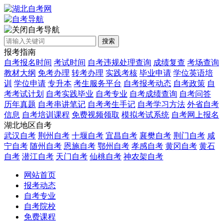
自考导航
搜索
报考指南
自考报名时间
考试时间
自考违规处理查询
成绩复查
考场查询
教材大纲
免考办理
转考办理
实践考核
毕业申请
学位英语培
训
学位申请
专升本
考生服务平台
自考报考动态
自考政策
自
考考试计划
自考实践毕业
自考专业
自考成绩查询
自考问答
历年真题
自考串讲笔记
自考考生手记
自考学习方法
外省自考
信息
自考培训课程
免费视频领取
模拟考试系统
自考网上报名
湖北地区自考
武汉自考
荆州自考
十堰自考
宜昌自考
襄樊自考
荆门自考
咸
宁自考
随州自考
恩施自考
鄂州自考
孝感自考
黄冈自考
黄石
自考
潜江自考
天门自考
仙桃自考
神农架自考
网站首页
报考动态
自考专业
自考院校
免费课程