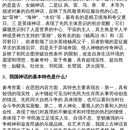
的是盘古、女娲神话。二是以 风、雷、鸟、兽、草、木等为
描述对象的自然神话，反映了先民敬畏和征服自然的心态，
如“雷神”、“海神”、“水伯”等，最有名的是精卫填海和夸父逐
日。三 是英雄神话，表现了先民主体意识的初步觉醒，它们
朦胧意识到了人是世界的中心、宇宙的主人，其主角是半人半
神或受神力支持的“英雄”，较有名的如《鲧禹治 水》和《后
羿射日》。前者歌颂了治水英雄鲧禹父子，后者歌颂的是征服
旱灾的英雄后羿。四是关于异域奇国、怪人神物的传奇神话，
反映了初民企图突破自然条件 的限制，改造自身生活环境的
愿望和理想，形象奇特，富于奇趣，具有超现实性、超自然
性，如驩头、吐丝女、羽民国、长臂国、厌火国等。
3、我国神话的基本特色是什么?
参考答案：在思想内容方面，其特色主要表现在：第一，具有
较强的现实性，从中随处可见当时先民为生存而从事劳动创造
的情况、先民同大自然斗争的 具体情形，也可以看到当时社
会斗争的真实面貌。第二，将人神化，重视人的力量和人的社
会性，表现了他们对真理的不懈追求和对理想的热烈的憧憬，
表体现了中 华民族立足现实人生、自强不息、坚韧顽强的斗
争精神和奋发昂扬的乐观品格。在艺术方面，我国上古神话首