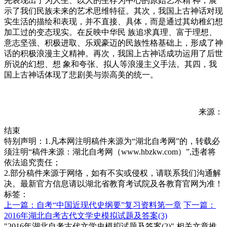
先表现出了为人生、以人的生存为中心的原始艺术精 神，展
示了我们民族未来的艺术思维特征。其次，我国上古神话对现
实生活的描绘和表现，并不直接、具体，而是通过其幼稚幻想
加工过的变态现实。在反映中华民 族追求真理、富于理想、
意志坚强、积极进取、乐观豪迈的民族性格基础上，形成了神
话的积极浪漫主义精神。再次，我国上古神话成功运用了后世
所说的幻想、想 象和夸张、拟人等浪漫主义手法。其四，我
国上古神话体现了悲剧美与崇高美的统一。
来源：
结束
特别声明：1.凡本网注明稿件来源为“湖北自考网”的，转载必
须注明“稿件来源：湖北自考网（www.hbzkw.com）”,违者将
依法追究责任；
2.部分稿件来源于网络，如有不实或侵权，请联系我们沟通解
决。最新官方信息请以湖北省教育考试院及各教育官网为准！
标签：
上一篇：自考“中国近现代史纲要”复习资料第一章
下一篇：
2016年湖北自考古代文学史模拟试题及答案(3)
"2016年湖北自考古代文学史模拟试题及答案(2)" 相关文章推