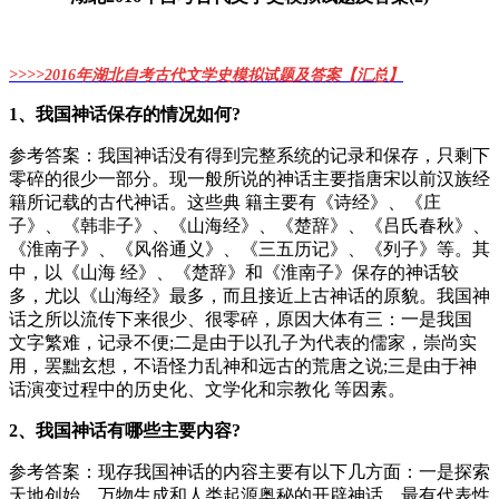
>>>>
2016年湖北自考古代文学史模拟试题及答案【汇总】
1、我国神话保存的情况如何?
参考答案：我国神话没有得到完整系统的记录和保存，只剩下
零碎的很少一部分。现一般所说的神话主要指唐宋以前汉族经
籍所记载的古代神话。这些典 籍主要有《诗经》、《庄
子》、《韩非子》、《山海经》、《楚辞》、《吕氏春秋》、
《淮南子》、《风俗通义》、《三五历记》、《列子》等。其
中，以《山海 经》、《楚辞》和《淮南子》保存的神话较
多，尤以《山海经》最多，而且接近上古神话的原貌。我国神
话之所以流传下来很少、很零碎，原因大体有三：一是我国
文字繁难，记录不便;二是由于以孔子为代表的儒家，崇尚实
用，罢黜玄想，不语怪力乱神和远古的荒唐之说;三是由于神
话演变过程中的历史化、文学化和宗教化 等因素。
2、我国神话有哪些主要内容?
参考答案：现存我国神话的内容主要有以下几方面：一是探索
天地创始、万物生成和人类起源奥秘的开辟神话，最有代表性