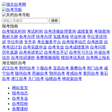
自考导航
搜索
报考指南
自考报名时间
考试时间
自考违规处理查询
成绩复查
考场查询
教材大纲
免考办理
转考办理
实践考核
毕业申请
学位英语培
训
学位申请
专升本
考生服务平台
自考报考动态
自考政策
自
考考试计划
自考实践毕业
自考专业
自考成绩查询
自考问答
历年真题
自考串讲笔记
自考考生手记
自考学习方法
外省自考
信息
自考培训课程
免费视频领取
模拟考试系统
自考网上报名
湖北地区自考
武汉自考
荆州自考
十堰自考
宜昌自考
襄樊自考
荆门自考
咸
宁自考
随州自考
恩施自考
鄂州自考
孝感自考
黄冈自考
黄石
自考
潜江自考
天门自考
仙桃自考
神农架自考
网站首页
报考动态
自考专业
自考院校
免费课程