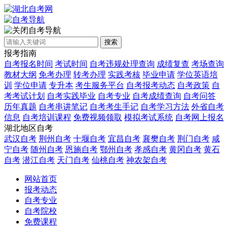
自考导航
搜索
报考指南
自考报名时间
考试时间
自考违规处理查询
成绩复查
考场查询
教材大纲
免考办理
转考办理
实践考核
毕业申请
学位英语培
训
学位申请
专升本
考生服务平台
自考报考动态
自考政策
自
考考试计划
自考实践毕业
自考专业
自考成绩查询
自考问答
历年真题
自考串讲笔记
自考考生手记
自考学习方法
外省自考
信息
自考培训课程
免费视频领取
模拟考试系统
自考网上报名
湖北地区自考
武汉自考
荆州自考
十堰自考
宜昌自考
襄樊自考
荆门自考
咸
宁自考
随州自考
恩施自考
鄂州自考
孝感自考
黄冈自考
黄石
自考
潜江自考
天门自考
仙桃自考
神农架自考
网站首页
报考动态
自考专业
自考院校
免费课程