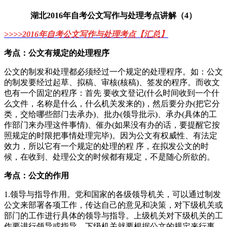
湖北2016年自考公文写作与处理考点讲解（4）
>>>>
2016年
自考公文写作与处理考点
【汇总】
考点：公文有规定的处理程序
公文的制发和处理都必须经过一个规定的处理程序。如：公文
的制发要经过起草、拟稿、审核(核稿)、签发的程序。而收文
也有一个固定的程序：首先 要收文登记(什么时间收到一个什
么文件，名称是什么，什么机关发来的)，然后要分办(把它分
类，交给哪些部门去承办)、批办(领导批示)、承办(具体的工
作部门来办理这件事情)、催办(如果没有办的话，要提醒它按
照规定的时限把事情处理完毕)。因为公文有权威性、有法定
效力，所以它有一个规定的处理的程 序，在拟发公文的时
候，在收到、处理公文的时候都有规定，不是随心所欲的。
考点：公文的作用
1.领导与指导作用。党和国家的各级领导机关，可以通过制发
公文来部署各项工作，传达自己的意见和决策，对下级机关或
部门的工作进行具体的领导与指导。上级机关对下级机关的工
作要进行领导或指导，下级机关就要根据公文的规定来行事。