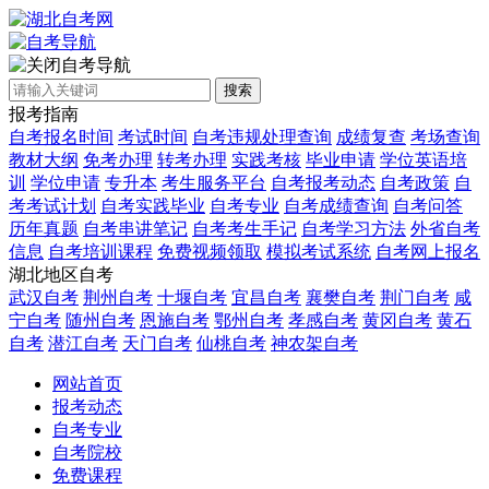
自考导航
搜索
报考指南
自考报名时间
考试时间
自考违规处理查询
成绩复查
考场查询
教材大纲
免考办理
转考办理
实践考核
毕业申请
学位英语培
训
学位申请
专升本
考生服务平台
自考报考动态
自考政策
自
考考试计划
自考实践毕业
自考专业
自考成绩查询
自考问答
历年真题
自考串讲笔记
自考考生手记
自考学习方法
外省自考
信息
自考培训课程
免费视频领取
模拟考试系统
自考网上报名
湖北地区自考
武汉自考
荆州自考
十堰自考
宜昌自考
襄樊自考
荆门自考
咸
宁自考
随州自考
恩施自考
鄂州自考
孝感自考
黄冈自考
黄石
自考
潜江自考
天门自考
仙桃自考
神农架自考
网站首页
报考动态
自考专业
自考院校
免费课程