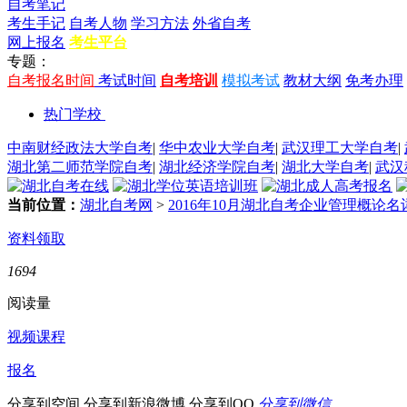
自考笔记
考生手记
自考人物
学习方法
外省自考
网上报名
考生平台
专题：
自考报名时间
考试时间
自考培训
模拟考试
教材大纲
免考办理
热门学校
中南财经政法大学自考
|
华中农业大学自考
|
武汉理工大学自考
|
湖北第二师范学院自考
|
湖北经济学院自考
|
湖北大学自考
|
武汉
当前位置：
湖北自考网
>
2016年10月湖北自考企业管理概论名词
资料领取
1694
阅读量
视频课程
报名
分享到空间
分享到新浪微博
分享到QQ
分享到微信