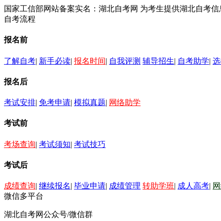
国家工信部网站备案实名：湖北自考网 为考生提供湖北自考
自考流程
报名前
了解自考
|
新手必读
|
报名时间
|
自我评测
辅导招生
|
自考助学
|
选
报名后
考试安排
|
免考申请
|
模拟真题
|
网络助学
考试前
考场查询
|
考试须知
|
考试技巧
考试后
成绩查询
|
继续报名
|
毕业申请
|
成绩管理
转助学班
|
成人高考
|
网
微信多平台
湖北自考网公众号/微信群