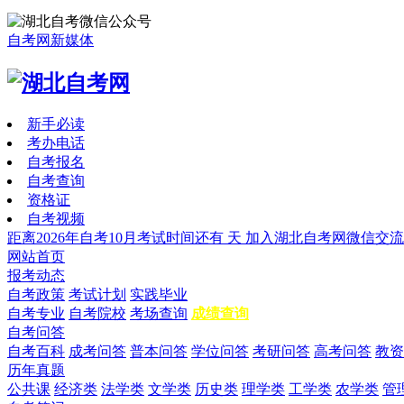
自考网新媒体
新手必读
考办电话
自考报名
自考查询
资格证
自考视频
距离2026年自考10月考试时间还有
天
加入湖北自考网微信交流
网站首页
报考动态
自考政策
考试计划
实践毕业
自考专业
自考院校
考场查询
成绩查询
自考问答
自考百科
成考问答
普本问答
学位问答
考研问答
高考问答
教资
历年真题
公共课
经济类
法学类
文学类
历史类
理学类
工学类
农学类
管