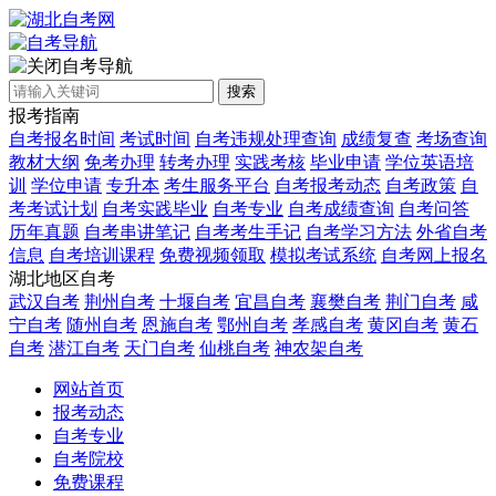
自考导航
搜索
报考指南
自考报名时间
考试时间
自考违规处理查询
成绩复查
考场查询
教材大纲
免考办理
转考办理
实践考核
毕业申请
学位英语培
训
学位申请
专升本
考生服务平台
自考报考动态
自考政策
自
考考试计划
自考实践毕业
自考专业
自考成绩查询
自考问答
历年真题
自考串讲笔记
自考考生手记
自考学习方法
外省自考
信息
自考培训课程
免费视频领取
模拟考试系统
自考网上报名
湖北地区自考
武汉自考
荆州自考
十堰自考
宜昌自考
襄樊自考
荆门自考
咸
宁自考
随州自考
恩施自考
鄂州自考
孝感自考
黄冈自考
黄石
自考
潜江自考
天门自考
仙桃自考
神农架自考
网站首页
报考动态
自考专业
自考院校
免费课程