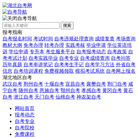
自考导航
搜索
报考指南
自考报名时间
考试时间
自考违规处理查询
成绩复查
考场查询
教材大纲
免考办理
转考办理
实践考核
毕业申请
学位英语培
训
学位申请
专升本
考生服务平台
自考报考动态
自考政策
自
考考试计划
自考实践毕业
自考专业
自考成绩查询
自考问答
历年真题
自考串讲笔记
自考考生手记
自考学习方法
外省自考
信息
自考培训课程
免费视频领取
模拟考试系统
自考网上报名
湖北地区自考
武汉自考
荆州自考
十堰自考
宜昌自考
襄樊自考
荆门自考
咸
宁自考
随州自考
恩施自考
鄂州自考
孝感自考
黄冈自考
黄石
自考
潜江自考
天门自考
仙桃自考
神农架自考
网站首页
报考动态
自考专业
自考院校
免费课程