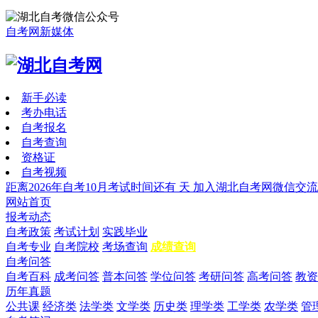
自考网新媒体
新手必读
考办电话
自考报名
自考查询
资格证
自考视频
距离2026年自考10月考试时间还有
天
加入湖北自考网微信交流
网站首页
报考动态
自考政策
考试计划
实践毕业
自考专业
自考院校
考场查询
成绩查询
自考问答
自考百科
成考问答
普本问答
学位问答
考研问答
高考问答
教资
历年真题
公共课
经济类
法学类
文学类
历史类
理学类
工学类
农学类
管