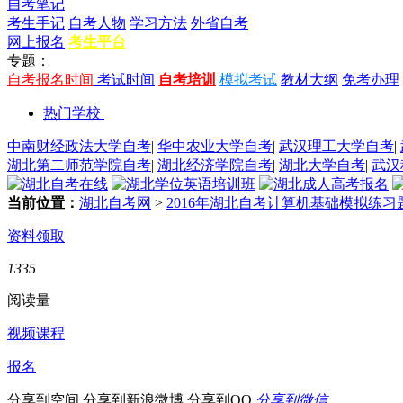
自考笔记
考生手记
自考人物
学习方法
外省自考
网上报名
考生平台
专题：
自考报名时间
考试时间
自考培训
模拟考试
教材大纲
免考办理
热门学校
中南财经政法大学自考
|
华中农业大学自考
|
武汉理工大学自考
|
湖北第二师范学院自考
|
湖北经济学院自考
|
湖北大学自考
|
武汉
当前位置：
湖北自考网
>
2016年湖北自考计算机基础模拟练习题
资料领取
1335
阅读量
视频课程
报名
分享到空间
分享到新浪微博
分享到QQ
分享到微信