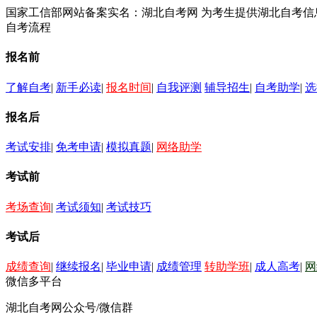
国家工信部网站备案实名：湖北自考网 为考生提供湖北自考
自考流程
报名前
了解自考
|
新手必读
|
报名时间
|
自我评测
辅导招生
|
自考助学
|
选
报名后
考试安排
|
免考申请
|
模拟真题
|
网络助学
考试前
考场查询
|
考试须知
|
考试技巧
考试后
成绩查询
|
继续报名
|
毕业申请
|
成绩管理
转助学班
|
成人高考
|
网
微信多平台
湖北自考网公众号/微信群