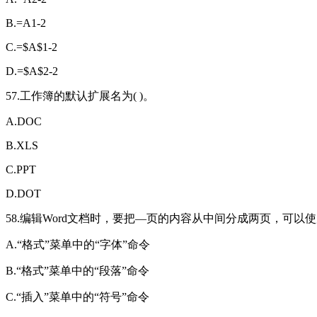
B.=A1-2
C.=$A$1-2
D.=$A$2-2
57.工作簿的默认扩展名为( )。
A.DOC
B.XLS
C.PPT
D.DOT
58.编辑Word文档时，要把—页的内容从中间分成两页，可以使用
A.“格式”菜单中的“字体”命令
B.“格式”菜单中的“段落”命令
C.“插入”菜单中的“符号”命令