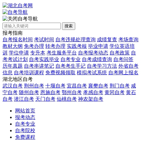
自考导航
搜索
报考指南
自考报名时间
考试时间
自考违规处理查询
成绩复查
考场查询
教材大纲
免考办理
转考办理
实践考核
毕业申请
学位英语培
训
学位申请
专升本
考生服务平台
自考报考动态
自考政策
自
考考试计划
自考实践毕业
自考专业
自考成绩查询
自考问答
历年真题
自考串讲笔记
自考考生手记
自考学习方法
外省自考
信息
自考培训课程
免费视频领取
模拟考试系统
自考网上报名
湖北地区自考
武汉自考
荆州自考
十堰自考
宜昌自考
襄樊自考
荆门自考
咸
宁自考
随州自考
恩施自考
鄂州自考
孝感自考
黄冈自考
黄石
自考
潜江自考
天门自考
仙桃自考
神农架自考
网站首页
报考动态
自考专业
自考院校
免费课程