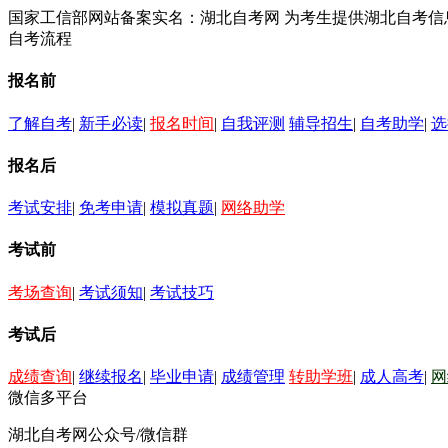
国家工信部网站备案实名：湖北自考网 为考生提供湖北自考
自考流程
报名前
了解自考
|
新手必读
|
报名时间
|
自我评测
辅导招生
|
自考助学
|
选
报名后
考试安排
|
免考申请
|
模拟真题
|
网络助学
考试前
考场查询
|
考试须知
|
考试技巧
考试后
成绩查询
|
继续报名
|
毕业申请
|
成绩管理
转助学班
|
成人高考
|
网
微信多平台
湖北自考网公众号/微信群