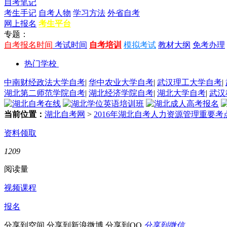
自考笔记
考生手记
自考人物
学习方法
外省自考
网上报名
考生平台
专题：
自考报名时间
考试时间
自考培训
模拟考试
教材大纲
免考办理
热门学校
中南财经政法大学自考
|
华中农业大学自考
|
武汉理工大学自考
|
湖北第二师范学院自考
|
湖北经济学院自考
|
湖北大学自考
|
武汉
当前位置：
湖北自考网
>
2016年湖北自考人力资源管理重要考
资料领取
1209
阅读量
视频课程
报名
分享到空间
分享到新浪微博
分享到QQ
分享到微信