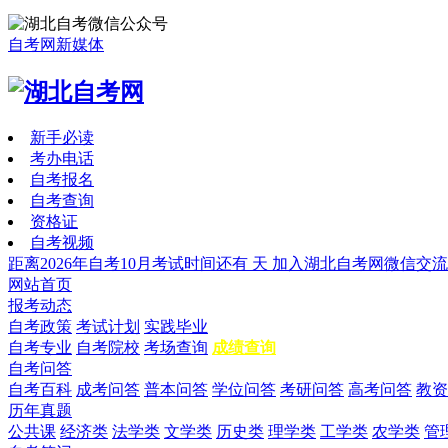
自考网新媒体
新手必读
考办电话
自考报名
自考查询
资格证
自考视频
距离2026年自考10月考试时间还有
天
加入湖北自考网微信交流
网站首页
报考动态
自考政策
考试计划
实践毕业
自考专业
自考院校
考场查询
成绩查询
自考问答
自考百科
成考问答
普本问答
学位问答
考研问答
高考问答
教资
历年真题
公共课
经济类
法学类
文学类
历史类
理学类
工学类
农学类
管