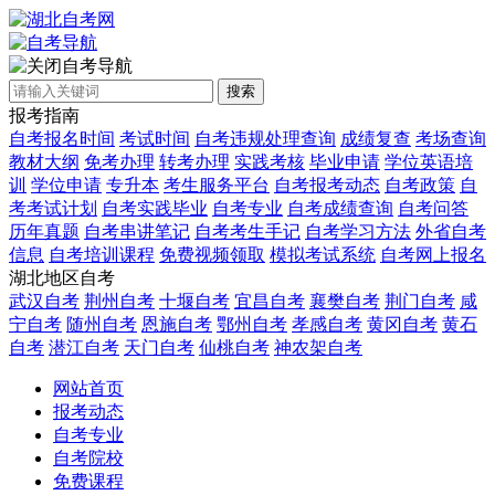
自考导航
搜索
报考指南
自考报名时间
考试时间
自考违规处理查询
成绩复查
考场查询
教材大纲
免考办理
转考办理
实践考核
毕业申请
学位英语培
训
学位申请
专升本
考生服务平台
自考报考动态
自考政策
自
考考试计划
自考实践毕业
自考专业
自考成绩查询
自考问答
历年真题
自考串讲笔记
自考考生手记
自考学习方法
外省自考
信息
自考培训课程
免费视频领取
模拟考试系统
自考网上报名
湖北地区自考
武汉自考
荆州自考
十堰自考
宜昌自考
襄樊自考
荆门自考
咸
宁自考
随州自考
恩施自考
鄂州自考
孝感自考
黄冈自考
黄石
自考
潜江自考
天门自考
仙桃自考
神农架自考
网站首页
报考动态
自考专业
自考院校
免费课程