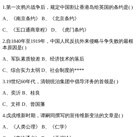
1.第一次鸦片战争后，规定中国割让香港岛给英国的条约是( )
A、《南京条约》 B、《北京条约》
C、《五口通商章程》 D、《虎门条约》
2.自1840年至1919年，中国人民反抗外来侵略斗争失败的最根
本原因是( )
A、军队素质较差 B、经济技术的落后
C、综合实力太弱 D、社会制度的****
3.19世纪60年代，清朝统治集团中倡导洋务的首领是( )
A、奕沂 B、桂良
C、文祥 D、曾国藩
4.戊戌维新时期，谭嗣同撰写的宣传维新变法的文章是( )
A、《人类公理》 B、《仁学》