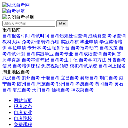
自考导航
搜索
报考指南
自考报名时间
考试时间
自考违规处理查询
成绩复查
考场查询
教材大纲
免考办理
转考办理
实践考核
毕业申请
学位英语培
训
学位申请
专升本
考生服务平台
自考报考动态
自考政策
自
考考试计划
自考实践毕业
自考专业
自考成绩查询
自考问答
历年真题
自考串讲笔记
自考考生手记
自考学习方法
外省自考
信息
自考培训课程
免费视频领取
模拟考试系统
自考网上报名
湖北地区自考
武汉自考
荆州自考
十堰自考
宜昌自考
襄樊自考
荆门自考
咸
宁自考
随州自考
恩施自考
鄂州自考
孝感自考
黄冈自考
黄石
自考
潜江自考
天门自考
仙桃自考
神农架自考
网站首页
报考动态
自考专业
自考院校
免费课程