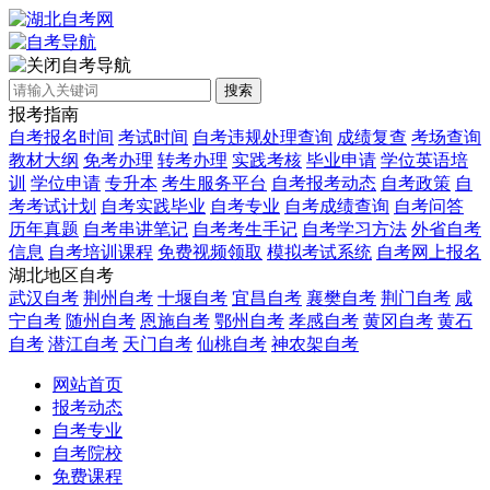
自考导航
搜索
报考指南
自考报名时间
考试时间
自考违规处理查询
成绩复查
考场查询
教材大纲
免考办理
转考办理
实践考核
毕业申请
学位英语培
训
学位申请
专升本
考生服务平台
自考报考动态
自考政策
自
考考试计划
自考实践毕业
自考专业
自考成绩查询
自考问答
历年真题
自考串讲笔记
自考考生手记
自考学习方法
外省自考
信息
自考培训课程
免费视频领取
模拟考试系统
自考网上报名
湖北地区自考
武汉自考
荆州自考
十堰自考
宜昌自考
襄樊自考
荆门自考
咸
宁自考
随州自考
恩施自考
鄂州自考
孝感自考
黄冈自考
黄石
自考
潜江自考
天门自考
仙桃自考
神农架自考
网站首页
报考动态
自考专业
自考院校
免费课程