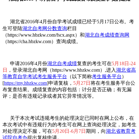
湖北省2016年4月份自学考试成绩
已经
于5月17日公布。考
生可登陆
湖北自考网
分数查询
栏目
（https://www.hbzkw.com/fscx.aspx）和
湖北自考成绩查询网
（https://cha.hbzkw.com）查询成绩。
申请2016年4月份
湖北自考成绩
复查的考生可在
5月18日-24
日
，登录湖北自考网（https://www.hbzkw.com）,进入
湖北省高
等教育自学考试考生服务平台
（以下简称
考生服务平台
）
[
https://my.hbzkw.com
]申请复核，
5月27日
将在考生服务平台公
布复查结果。成绩复查的内容包括：计分是否正确；有无漏
评；是否有违规记录或者其它异常情况等。
关于本次考试违规考生的处理决定已同时在网上公布，在
本次考试中有违规行为的考生可在网上查询处理决定，如考生
对处理决定不服，可在
5月20日-6月7日
期间，向
湖北省教育考
试院自考办
提出复核申请。