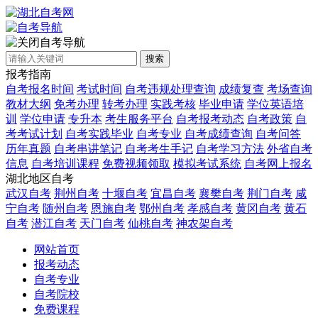
自考导航
搜索
报考指南
自考报名时间
考试时间
自考违规处理查询
成绩复查
考场查询
教材大纲
免考办理
转考办理
实践考核
毕业申请
学位英语培
训
学位申请
专升本
考生服务平台
自考报考动态
自考政策
自
考考试计划
自考实践毕业
自考专业
自考成绩查询
自考问答
历年真题
自考串讲笔记
自考考生手记
自考学习方法
外省自考
信息
自考培训课程
免费视频领取
模拟考试系统
自考网上报名
湖北地区自考
武汉自考
荆州自考
十堰自考
宜昌自考
襄樊自考
荆门自考
咸
宁自考
随州自考
恩施自考
鄂州自考
孝感自考
黄冈自考
黄石
自考
潜江自考
天门自考
仙桃自考
神农架自考
网站首页
报考动态
自考专业
自考院校
免费课程