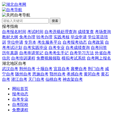
自考导航
搜索
报考指南
自考报名时间
考试时间
自考违规处理查询
成绩复查
考场查询
教材大纲
免考办理
转考办理
实践考核
毕业申请
学位英语培
训
学位申请
专升本
考生服务平台
自考报考动态
自考政策
自
考考试计划
自考实践毕业
自考专业
自考成绩查询
自考问答
历年真题
自考串讲笔记
自考考生手记
自考学习方法
外省自考
信息
自考培训课程
免费视频领取
模拟考试系统
自考网上报名
湖北地区自考
武汉自考
荆州自考
十堰自考
宜昌自考
襄樊自考
荆门自考
咸
宁自考
随州自考
恩施自考
鄂州自考
孝感自考
黄冈自考
黄石
自考
潜江自考
天门自考
仙桃自考
神农架自考
网站首页
报考动态
自考专业
自考院校
免费课程