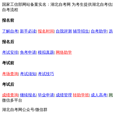
国家工信部网站备案实名：湖北自考网 为考生提供湖北自考
自考流程
报名前
了解自考
|
新手必读
|
报名时间
|
自我评测
辅导招生
|
自考助学
|
选
报名后
考试安排
|
免考申请
|
模拟真题
|
网络助学
考试前
考场查询
|
考试须知
|
考试技巧
考试后
成绩查询
|
继续报名
|
毕业申请
|
成绩管理
转助学班
|
成人高考
|
网
微信多平台
湖北自考网公众号/微信群