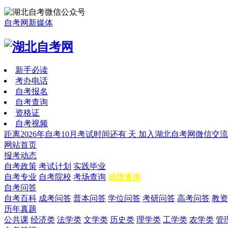
自考网新媒体
新手必读
考办电话
自考报名
自考查询
资格证
自考视频
距离2026年自考10月考试时间还有
天
加入湖北自考网微信交流
网站首页
报考动态
自考政策
考试计划
实践毕业
自考专业
自考院校
考场查询
成绩查询
自考问答
自考百科
成考问答
普本问答
学位问答
考研问答
高考问答
教资
历年真题
公共课
经济类
法学类
文学类
历史类
理学类
工学类
农学类
管