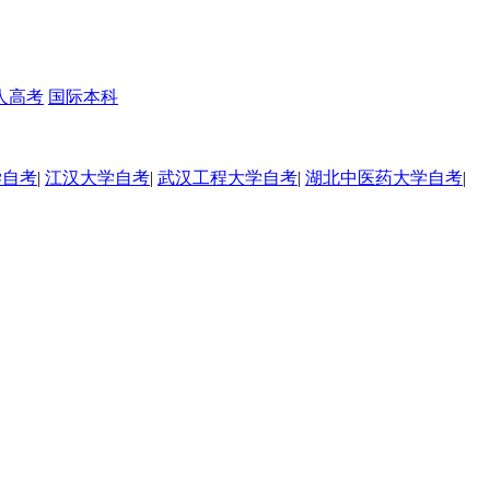
人高考
国际本科
学自考
|
江汉大学自考
|
武汉工程大学自考
|
湖北中医药大学自考
|