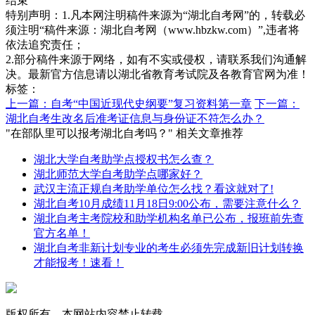
结束
特别声明：1.凡本网注明稿件来源为“湖北自考网”的，转载必
须注明“稿件来源：湖北自考网（www.hbzkw.com）”,违者将
依法追究责任；
2.部分稿件来源于网络，如有不实或侵权，请联系我们沟通解
决。最新官方信息请以湖北省教育考试院及各教育官网为准！
标签：
上一篇：自考“中国近现代史纲要”复习资料第一章
下一篇：
湖北自考生改名后准考证信息与身份证不符怎么办？
"在部队里可以报考湖北自考吗？" 相关文章推荐
湖北大学自考助学点授权书怎么查？
湖北师范大学自考助学点哪家好？
武汉主流正规自考助学单位怎么找？看这就对了!
湖北自考10月成绩11月18日9:00公布，需要注意什么？
湖北自考主考院校和助学机构名单已公布，报班前先查
官方名单！
湖北自考非新计划专业的考生必须先完成新旧计划转换
才能报考！速看！
版权所有，本网站内容禁止转载