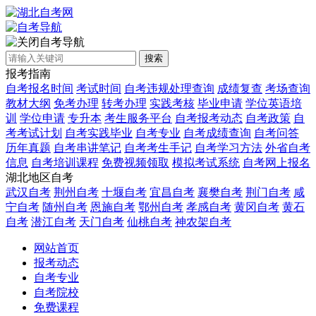
自考导航
搜索
报考指南
自考报名时间
考试时间
自考违规处理查询
成绩复查
考场查询
教材大纲
免考办理
转考办理
实践考核
毕业申请
学位英语培
训
学位申请
专升本
考生服务平台
自考报考动态
自考政策
自
考考试计划
自考实践毕业
自考专业
自考成绩查询
自考问答
历年真题
自考串讲笔记
自考考生手记
自考学习方法
外省自考
信息
自考培训课程
免费视频领取
模拟考试系统
自考网上报名
湖北地区自考
武汉自考
荆州自考
十堰自考
宜昌自考
襄樊自考
荆门自考
咸
宁自考
随州自考
恩施自考
鄂州自考
孝感自考
黄冈自考
黄石
自考
潜江自考
天门自考
仙桃自考
神农架自考
网站首页
报考动态
自考专业
自考院校
免费课程