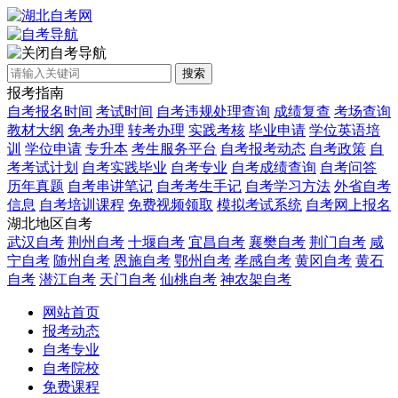
自考导航
搜索
报考指南
自考报名时间
考试时间
自考违规处理查询
成绩复查
考场查询
教材大纲
免考办理
转考办理
实践考核
毕业申请
学位英语培
训
学位申请
专升本
考生服务平台
自考报考动态
自考政策
自
考考试计划
自考实践毕业
自考专业
自考成绩查询
自考问答
历年真题
自考串讲笔记
自考考生手记
自考学习方法
外省自考
信息
自考培训课程
免费视频领取
模拟考试系统
自考网上报名
湖北地区自考
武汉自考
荆州自考
十堰自考
宜昌自考
襄樊自考
荆门自考
咸
宁自考
随州自考
恩施自考
鄂州自考
孝感自考
黄冈自考
黄石
自考
潜江自考
天门自考
仙桃自考
神农架自考
网站首页
报考动态
自考专业
自考院校
免费课程