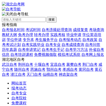
自考导航
搜索
报考指南
自考报名时间
考试时间
自考违规处理查询
成绩复查
考场查询
教材大纲
免考办理
转考办理
实践考核
毕业申请
学位英语培
训
学位申请
专升本
考生服务平台
自考报考动态
自考政策
自
考考试计划
自考实践毕业
自考专业
自考成绩查询
自考问答
历年真题
自考串讲笔记
自考考生手记
自考学习方法
外省自考
信息
自考培训课程
免费视频领取
模拟考试系统
自考网上报名
湖北地区自考
武汉自考
荆州自考
十堰自考
宜昌自考
襄樊自考
荆门自考
咸
宁自考
随州自考
恩施自考
鄂州自考
孝感自考
黄冈自考
黄石
自考
潜江自考
天门自考
仙桃自考
神农架自考
网站首页
报考动态
自考专业
自考院校
免费课程