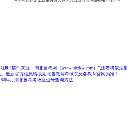
考生可以点击
上面图片
进入查询入口或点击
下面链接
直接进入
“稿件来源：湖北自考网（www.hbzkw.com）”,违者将依法
决。最新官方信息请以湖北省教育考试院及各教育官网为准！
16年4月湖北自考考场座位号查询方法