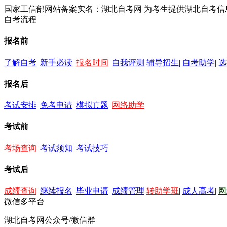
国家工信部网站备案实名：湖北自考网 为考生提供湖北自考
自考流程
报名前
了解自考
|
新手必读
|
报名时间
|
自我评测
辅导招生
|
自考助学
|
选
报名后
考试安排
|
免考申请
|
模拟真题
|
网络助学
考试前
考场查询
|
考试须知
|
考试技巧
考试后
成绩查询
|
继续报名
|
毕业申请
|
成绩管理
转助学班
|
成人高考
|
网
微信多平台
湖北自考网公众号/微信群