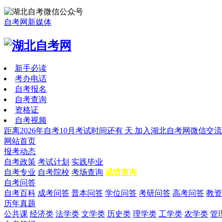
自考网新媒体
新手必读
考办电话
自考报名
自考查询
资格证
自考视频
距离2026年自考10月考试时间还有
天
加入湖北自考网微信交流
网站首页
报考动态
自考政策
考试计划
实践毕业
自考专业
自考院校
考场查询
成绩查询
自考问答
自考百科
成考问答
普本问答
学位问答
考研问答
高考问答
教资
历年真题
公共课
经济类
法学类
文学类
历史类
理学类
工学类
农学类
管