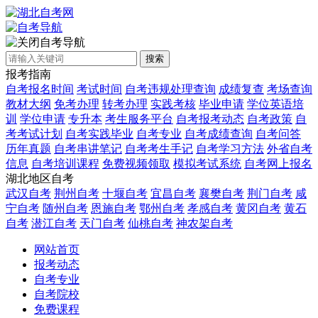
自考导航
搜索
报考指南
自考报名时间
考试时间
自考违规处理查询
成绩复查
考场查询
教材大纲
免考办理
转考办理
实践考核
毕业申请
学位英语培
训
学位申请
专升本
考生服务平台
自考报考动态
自考政策
自
考考试计划
自考实践毕业
自考专业
自考成绩查询
自考问答
历年真题
自考串讲笔记
自考考生手记
自考学习方法
外省自考
信息
自考培训课程
免费视频领取
模拟考试系统
自考网上报名
湖北地区自考
武汉自考
荆州自考
十堰自考
宜昌自考
襄樊自考
荆门自考
咸
宁自考
随州自考
恩施自考
鄂州自考
孝感自考
黄冈自考
黄石
自考
潜江自考
天门自考
仙桃自考
神农架自考
网站首页
报考动态
自考专业
自考院校
免费课程