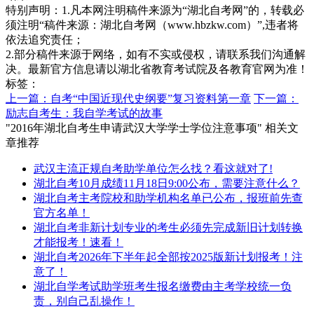
特别声明：1.凡本网注明稿件来源为“湖北自考网”的，转载必
须注明“稿件来源：湖北自考网（www.hbzkw.com）”,违者将
依法追究责任；
2.部分稿件来源于网络，如有不实或侵权，请联系我们沟通解
决。最新官方信息请以湖北省教育考试院及各教育官网为准！
标签：
上一篇：自考“中国近现代史纲要”复习资料第一章
下一篇：
励志自考生：我自学考试的故事
"2016年湖北自考生申请武汉大学学士学位注意事项" 相关文
章推荐
武汉主流正规自考助学单位怎么找？看这就对了!
湖北自考10月成绩11月18日9:00公布，需要注意什么？
湖北自考主考院校和助学机构名单已公布，报班前先查
官方名单！
湖北自考非新计划专业的考生必须先完成新旧计划转换
才能报考！速看！
湖北自考2026年下半年起全部按2025版新计划报考！注
意了！
湖北自学考试助学班考生报名缴费由主考学校统一负
责，别自己乱操作！