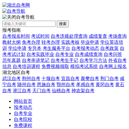
自考导航
搜索
报考指南
自考报名时间
考试时间
自考违规处理查询
成绩复查
考场查询
教材大纲
免考办理
转考办理
实践考核
毕业申请
学位英语培
训
学位申请
专升本
考生服务平台
自考报考动态
自考政策
自
考考试计划
自考实践毕业
自考专业
自考成绩查询
自考问答
历年真题
自考串讲笔记
自考考生手记
自考学习方法
外省自考
信息
自考培训课程
免费视频领取
模拟考试系统
自考网上报名
湖北地区自考
武汉自考
荆州自考
十堰自考
宜昌自考
襄樊自考
荆门自考
咸
宁自考
随州自考
恩施自考
鄂州自考
孝感自考
黄冈自考
黄石
自考
潜江自考
天门自考
仙桃自考
神农架自考
网站首页
报考动态
自考专业
自考院校
免费课程