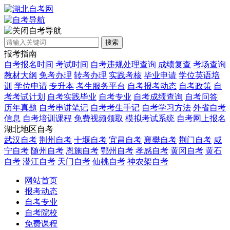
自考导航
搜索
报考指南
自考报名时间
考试时间
自考违规处理查询
成绩复查
考场查询
教材大纲
免考办理
转考办理
实践考核
毕业申请
学位英语培
训
学位申请
专升本
考生服务平台
自考报考动态
自考政策
自
考考试计划
自考实践毕业
自考专业
自考成绩查询
自考问答
历年真题
自考串讲笔记
自考考生手记
自考学习方法
外省自考
信息
自考培训课程
免费视频领取
模拟考试系统
自考网上报名
湖北地区自考
武汉自考
荆州自考
十堰自考
宜昌自考
襄樊自考
荆门自考
咸
宁自考
随州自考
恩施自考
鄂州自考
孝感自考
黄冈自考
黄石
自考
潜江自考
天门自考
仙桃自考
神农架自考
网站首页
报考动态
自考专业
自考院校
免费课程