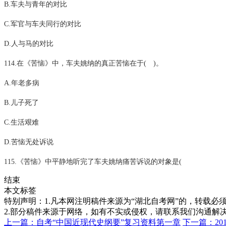
B.车夫与青年的对比
C.军官与车夫同行的对比
D.人与马的对比
114.在《苦恼》中，车夫姚纳的真正苦恼在于( )。
A.年老多病
B.儿子死了
C.生活艰难
D.苦恼无处诉说
115.《苦恼》中平静地听完了车夫姚纳痛苦诉说的对象是(
结束
本文标签
特别声明：1.凡本网注明稿件来源为“湖北自考网”的，转载必须注明
2.部分稿件来源于网络，如有不实或侵权，请联系我们沟通解
上一篇：自考“中国近现代史纲要”复习资料第一章
下一篇：20