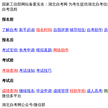
国家工信部网站备案实名：湖北自考网 为考生提供湖北自考
自考流程
报名前
了解自考
|
新手必读
|
报名时间
|
自我评测
辅导招生
|
自考助学
|
选
报名后
考试安排
|
免考申请
|
模拟真题
|
网络助学
考试前
考场查询
|
考试须知
|
考试技巧
考试后
成绩查询
|
继续报名
|
毕业申请
|
成绩管理
转助学班
|
成人高考
|
网
微信多平台
湖北自考网公众号/微信群