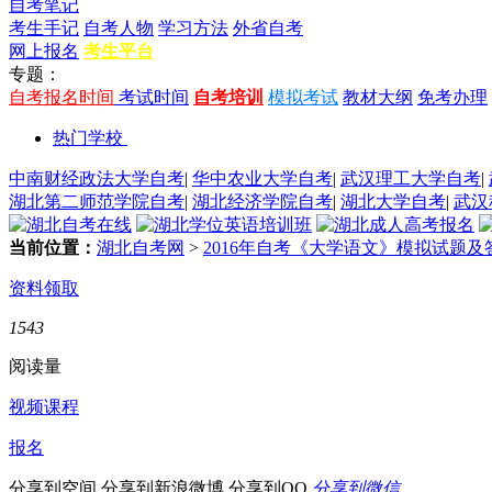
自考笔记
考生手记
自考人物
学习方法
外省自考
网上报名
考生平台
专题：
自考报名时间
考试时间
自考培训
模拟考试
教材大纲
免考办理
热门学校
中南财经政法大学自考
|
华中农业大学自考
|
武汉理工大学自考
|
湖北第二师范学院自考
|
湖北经济学院自考
|
湖北大学自考
|
武汉
当前位置：
湖北自考网
>
2016年自考《大学语文》模拟试题及答案
资料领取
1543
阅读量
视频课程
报名
分享到空间
分享到新浪微博
分享到QQ
分享到微信