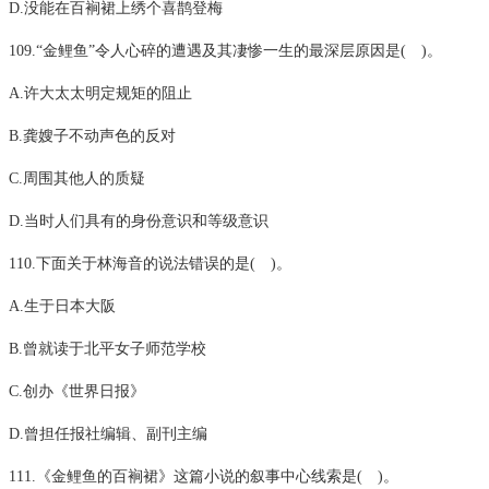
D.没能在百裥裙上绣个喜鹊登梅
109.“金鲤鱼”令人心碎的遭遇及其凄惨一生的最深层原因是( )。
A.许大太太明定规矩的阻止
B.龚嫂子不动声色的反对
C.周围其他人的质疑
D.当时人们具有的身份意识和等级意识
110.下面关于林海音的说法错误的是( )。
A.生于日本大阪
B.曾就读于北平女子师范学校
C.创办《世界日报》
D.曾担任报社编辑、副刊主编
111.《金鲤鱼的百裥裙》这篇小说的叙事中心线索是( )。