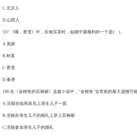
C.北京人
D.山西人
107.《哦，香雪》中，在做买卖时，姑娘中最顺利的一个是( )。
A.凤娇
B.秋英
C.香雪
D.春香
108.在《金鲤鱼的百裥裙》这篇小说中，“金鲤鱼”去世前的最大遗憾可能
A.没能在临死前见上亲生儿子一面
B.没能在亲生儿子的婚礼上穿上百裥裙
C.没能参加亲生儿子的婚礼