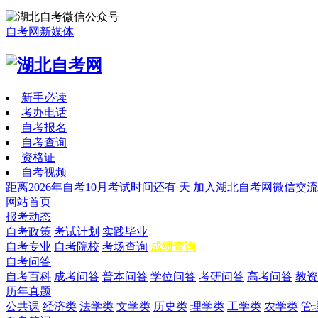
自考网新媒体
新手必读
考办电话
自考报名
自考查询
资格证
自考视频
距离2026年自考10月考试时间还有
天
加入湖北自考网微信交流
网站首页
报考动态
自考政策
考试计划
实践毕业
自考专业
自考院校
考场查询
成绩查询
自考问答
自考百科
成考问答
普本问答
学位问答
考研问答
高考问答
教资
历年真题
公共课
经济类
法学类
文学类
历史类
理学类
工学类
农学类
管