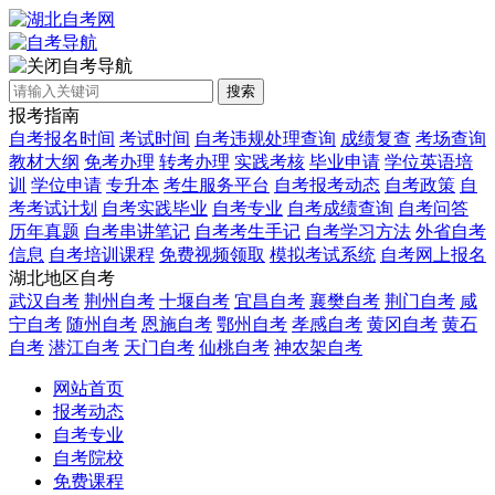
自考导航
搜索
报考指南
自考报名时间
考试时间
自考违规处理查询
成绩复查
考场查询
教材大纲
免考办理
转考办理
实践考核
毕业申请
学位英语培
训
学位申请
专升本
考生服务平台
自考报考动态
自考政策
自
考考试计划
自考实践毕业
自考专业
自考成绩查询
自考问答
历年真题
自考串讲笔记
自考考生手记
自考学习方法
外省自考
信息
自考培训课程
免费视频领取
模拟考试系统
自考网上报名
湖北地区自考
武汉自考
荆州自考
十堰自考
宜昌自考
襄樊自考
荆门自考
咸
宁自考
随州自考
恩施自考
鄂州自考
孝感自考
黄冈自考
黄石
自考
潜江自考
天门自考
仙桃自考
神农架自考
网站首页
报考动态
自考专业
自考院校
免费课程