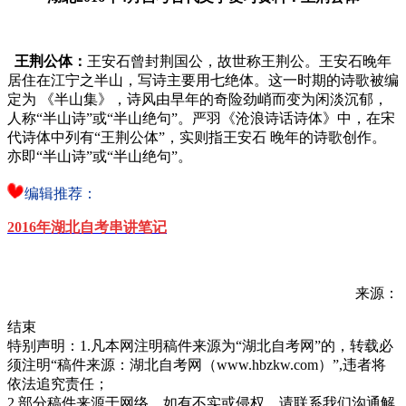
王荆公体：
王安石曾封荆国公，故世称王荆公。王安石晚年
居住在江宁之半山，写诗主要用七绝体。这一时期的诗歌被编
定为 《半山集》，诗风由早年的奇险劲峭而变为闲淡沉郁，
人称“半山诗”或“半山绝句”。严羽《沧浪诗话诗体》中，在宋
代诗体中列有“王荆公体”，实则指王安石 晚年的诗歌创作。
亦即“半山诗”或“半山绝句”。
编辑推荐：
2016年
湖北自考串讲笔记
来源：
结束
特别声明：1.凡本网注明稿件来源为“湖北自考网”的，转载必
须注明“稿件来源：湖北自考网（www.hbzkw.com）”,违者将
依法追究责任；
2.部分稿件来源于网络，如有不实或侵权，请联系我们沟通解