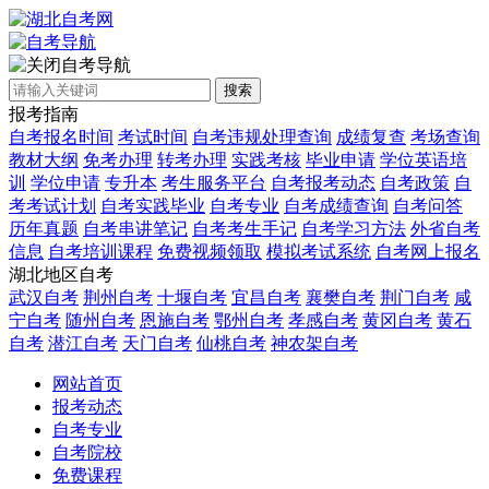
自考导航
搜索
报考指南
自考报名时间
考试时间
自考违规处理查询
成绩复查
考场查询
教材大纲
免考办理
转考办理
实践考核
毕业申请
学位英语培
训
学位申请
专升本
考生服务平台
自考报考动态
自考政策
自
考考试计划
自考实践毕业
自考专业
自考成绩查询
自考问答
历年真题
自考串讲笔记
自考考生手记
自考学习方法
外省自考
信息
自考培训课程
免费视频领取
模拟考试系统
自考网上报名
湖北地区自考
武汉自考
荆州自考
十堰自考
宜昌自考
襄樊自考
荆门自考
咸
宁自考
随州自考
恩施自考
鄂州自考
孝感自考
黄冈自考
黄石
自考
潜江自考
天门自考
仙桃自考
神农架自考
网站首页
报考动态
自考专业
自考院校
免费课程