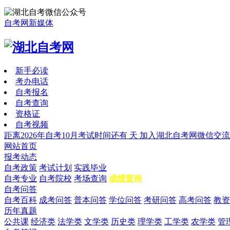
自考网新媒体
新手必读
考办电话
自考报名
自考查询
资格证
自考视频
距离2026年自考10月考试时间还有
天
加入湖北自考网微信交流
网站首页
报考动态
自考政策
考试计划
实践毕业
自考专业
自考院校
考场查询
成绩查询
自考问答
自考百科
成考问答
普本问答
学位问答
考研问答
高考问答
教资
历年真题
公共课
经济类
法学类
文学类
历史类
理学类
工学类
农学类
管