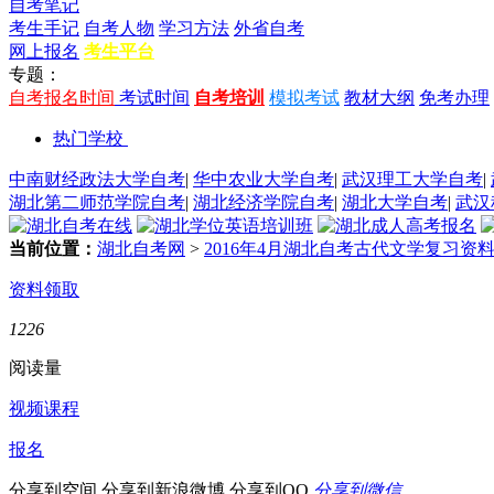
自考笔记
考生手记
自考人物
学习方法
外省自考
网上报名
考生平台
专题：
自考报名时间
考试时间
自考培训
模拟考试
教材大纲
免考办理
热门学校
中南财经政法大学自考
|
华中农业大学自考
|
武汉理工大学自考
|
湖北第二师范学院自考
|
湖北经济学院自考
|
湖北大学自考
|
武汉
当前位置：
湖北自考网
>
2016年4月湖北自考古代文学复习资
资料领取
1226
阅读量
视频课程
报名
分享到空间
分享到新浪微博
分享到QQ
分享到微信