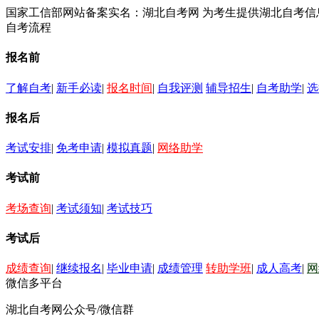
国家工信部网站备案实名：湖北自考网 为考生提供湖北自考
自考流程
报名前
了解自考
|
新手必读
|
报名时间
|
自我评测
辅导招生
|
自考助学
|
选
报名后
考试安排
|
免考申请
|
模拟真题
|
网络助学
考试前
考场查询
|
考试须知
|
考试技巧
考试后
成绩查询
|
继续报名
|
毕业申请
|
成绩管理
转助学班
|
成人高考
|
网
微信多平台
湖北自考网公众号/微信群