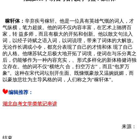
稼轩体：
辛弃疾号稼轩。他是一位具有英雄气慨的词人，才
气纵横，笔力超拔。他的词不仅内容丰富，在艺术上驰骋百
家，转 益多师，而且有极大的开拓和创新。他以散文句法入
词，以经子诗赋之语入词，以词说理，带来了词体的大解放。
无论作长调或小令，都充分表现了自己的才情和体 现了自己
的人格。他继苏轼之后极大地开拓了词境，使词在与乐分离之
后，仍能够作为一种内容充实，、形式多样化的新体格健诗独
立存在。他的词不仅“横绝六 合，扫空万古”，而且“包罗万
象”。这种在宋代词坛别开生面、既慷慨豪放又温婉妩媚，而
以豪放悲壮为主导风格的词，人们称之为“稼轩体”。
编辑推荐：
湖北自考文学类笔记串讲
来源：
结束