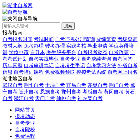
自考导航
搜索
报考指南
自考报名时间
考试时间
自考违规处理查询
成绩复查
考场查询
教材大纲
免考办理
转考办理
实践考核
毕业申请
学位英语培
训
学位申请
专升本
考生服务平台
自考报考动态
自考政策
自
考考试计划
自考实践毕业
自考专业
自考成绩查询
自考问答
历年真题
自考串讲笔记
自考考生手记
自考学习方法
外省自考
信息
自考培训课程
免费视频领取
模拟考试系统
自考网上报名
湖北地区自考
武汉自考
荆州自考
十堰自考
宜昌自考
襄樊自考
荆门自考
咸
宁自考
随州自考
恩施自考
鄂州自考
孝感自考
黄冈自考
黄石
自考
潜江自考
天门自考
仙桃自考
神农架自考
网站首页
报考动态
自考专业
自考院校
免费课程