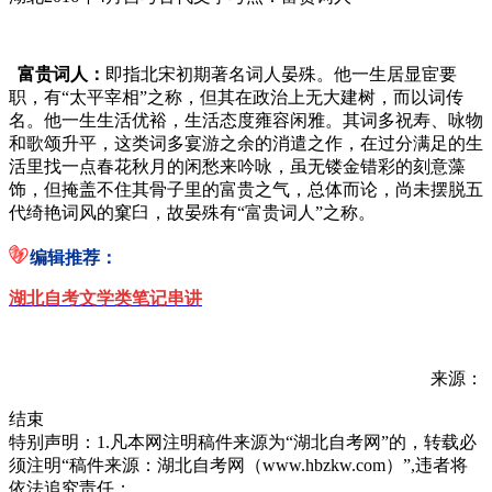
富贵词人：
即指北宋初期著名词人晏殊。他一生居显宦要
职，有“太平宰相”之称，但其在政治上无大建树，而以词传
名。他一生生活优裕，生活态度雍容闲雅。其词多祝寿、咏物
和歌颂升平，这类词多宴游之余的消遣之作，在过分满足的生
活里找一点春花秋月的闲愁来吟咏，虽无镂金错彩的刻意藻
饰，但掩盖不住其骨子里的富贵之气，总体而论，尚未摆脱五
代绮艳词风的窠臼，故晏殊有“富贵词人”之称。
编辑推荐：
湖北自考文学类笔记串讲
来源：
结束
特别声明：1.凡本网注明稿件来源为“湖北自考网”的，转载必
须注明“稿件来源：湖北自考网（www.hbzkw.com）”,违者将
依法追究责任；