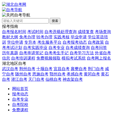
自考导航
搜索
报考指南
自考报名时间
考试时间
自考违规处理查询
成绩复查
考场查询
教材大纲
免考办理
转考办理
实践考核
毕业申请
学位英语培
训
学位申请
专升本
考生服务平台
自考报考动态
自考政策
自
考考试计划
自考实践毕业
自考专业
自考成绩查询
自考问答
历年真题
自考串讲笔记
自考考生手记
自考学习方法
外省自考
信息
自考培训课程
免费视频领取
模拟考试系统
自考网上报名
湖北地区自考
武汉自考
荆州自考
十堰自考
宜昌自考
襄樊自考
荆门自考
咸
宁自考
随州自考
恩施自考
鄂州自考
孝感自考
黄冈自考
黄石
自考
潜江自考
天门自考
仙桃自考
神农架自考
网站首页
报考动态
自考专业
自考院校
免费课程