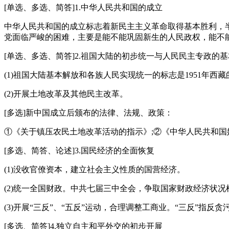
[单选、多选、简答]1.中华人民共和国的成立
中华人民共和国的成立标志着新民主主义革命取得基本胜利，
党面临严峻的困难，主要是能不能巩固新生的人民政权，能不
[单选、多选、简答]2.祖国大陆的初步统一与人民民主专政的
(1)祖国大陆基本解放和各族人民实现统一的标志是1951年西
(2)开展土地改革及其他民主改革。
[多选]新中国成立后颁布的法律、法规、政策：
①《关于镇压农民土地改革活动的指示》;②《中华人民共和国
[多选、简答、论述]3.国民经济的全面恢复
(1)没收官僚资本，建立社会主义性质的国营经济。
(2)统一全国财政。中共七届三中全会，争取国家财政经济状
(3)开展“三反”、“五反”运动，合理调整工商业。“三反”
[多选、简答]4.独立自主和平外交的初步开展