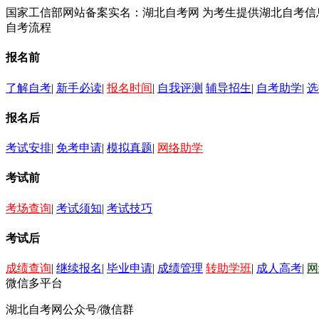
国家工信部网站备案实名：湖北自考网 为考生提供湖北自考
自考流程
报名前
了解自考
|
新手必读
|
报名时间
|
自我评测
辅导招生
|
自考助学
|
选
报名后
考试安排
|
免考申请
|
模拟真题
|
网络助学
考试前
考场查询
|
考试须知
|
考试技巧
考试后
成绩查询
|
继续报名
|
毕业申请
|
成绩管理
转助学班
|
成人高考
|
网
微信多平台
湖北自考网公众号/微信群