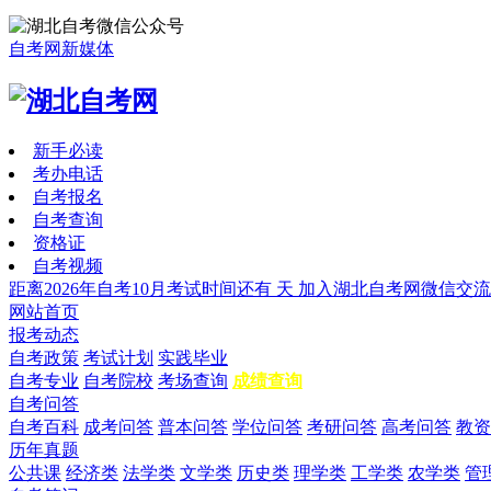
自考网新媒体
新手必读
考办电话
自考报名
自考查询
资格证
自考视频
距离2026年自考10月考试时间还有
天
加入湖北自考网微信交流
网站首页
报考动态
自考政策
考试计划
实践毕业
自考专业
自考院校
考场查询
成绩查询
自考问答
自考百科
成考问答
普本问答
学位问答
考研问答
高考问答
教资
历年真题
公共课
经济类
法学类
文学类
历史类
理学类
工学类
农学类
管