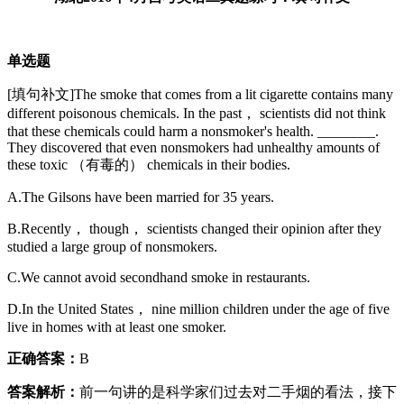
单选题
[填句补文]The smoke that comes from a lit cigarette contains many
different poisonous chemicals. In the past， scientists did not think
that these chemicals could harm a nonsmoker's health. ________.
They discovered that even nonsmokers had unhealthy amounts of
these toxic （有毒的） chemicals in their bodies.
A.The Gilsons have been married for 35 years.
B.Recently， though， scientists changed their opinion after they
studied a large group of nonsmokers.
C.We cannot avoid secondhand smoke in restaurants.
D.In the United States， nine million children under the age of five
live in homes with at least one smoker.
正确答案：
B
答案解析：
前一句讲的是科学家们过去对二手烟的看法，接下