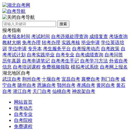
自考导航
搜索
报考指南
自考报名时间
考试时间
自考违规处理查询
成绩复查
考场查询
教材大纲
免考办理
转考办理
实践考核
毕业申请
学位英语培
训
学位申请
专升本
考生服务平台
自考报考动态
自考政策
自
考考试计划
自考实践毕业
自考专业
自考成绩查询
自考问答
历年真题
自考串讲笔记
自考考生手记
自考学习方法
外省自考
信息
自考培训课程
免费视频领取
模拟考试系统
自考网上报名
湖北地区自考
武汉自考
荆州自考
十堰自考
宜昌自考
襄樊自考
荆门自考
咸
宁自考
随州自考
恩施自考
鄂州自考
孝感自考
黄冈自考
黄石
自考
潜江自考
天门自考
仙桃自考
神农架自考
网站首页
报考动态
自考专业
自考院校
免费课程