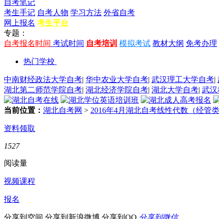
自考笔记
考生手记
自考人物
学习方法
外省自考
网上报名
考生平台
专题：
自考报名时间
考试时间
自考培训
模拟考试
教材大纲
免考办理
热门学校
中南财经政法大学自考
|
华中农业大学自考
|
武汉理工大学自考
|
湖北第二师范学院自考
|
湖北经济学院自考
|
湖北大学自考
|
武汉
当前位置：
湖北自考网
>
2016年4月湖北自考线性代数（经
资料领取
1527
阅读量
视频课程
报名
分享到空间
分享到新浪微博
分享到QQ
分享到微信