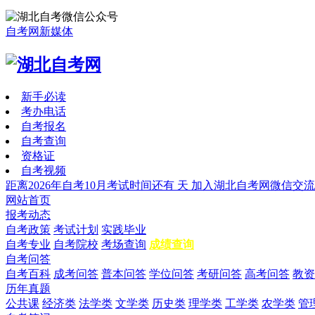
自考网新媒体
新手必读
考办电话
自考报名
自考查询
资格证
自考视频
距离2026年自考10月考试时间还有
天
加入湖北自考网微信交流
网站首页
报考动态
自考政策
考试计划
实践毕业
自考专业
自考院校
考场查询
成绩查询
自考问答
自考百科
成考问答
普本问答
学位问答
考研问答
高考问答
教资
历年真题
公共课
经济类
法学类
文学类
历史类
理学类
工学类
农学类
管