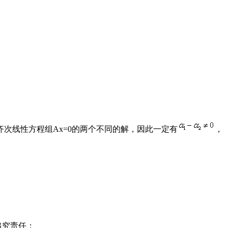
齐次线性方程组Ax=0的两个不同的解，因此一定有
，
追究责任；