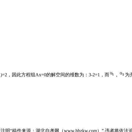
=2，因此方程组Ax=0的解空间的维数为：3-2=1，而
，
为
“稿件来源：湖北自考网（www.hbzkw.com）”,违者将依法