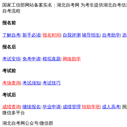
国家工信部网站备案实名：湖北自考网 为考生提供湖北自考
自考流程
报名前
了解自考
|
新手必读
|
报名时间
|
自我评测
辅导招生
|
自考助学
|
选
报名后
考试安排
|
免考申请
|
模拟真题
|
网络助学
考试前
考场查询
|
考试须知
|
考试技巧
考试后
成绩查询
|
继续报名
|
毕业申请
|
成绩管理
转助学班
|
成人高考
|
网
微信多平台
湖北自考网公众号/微信群