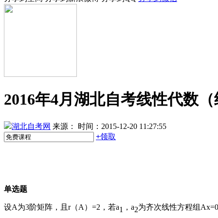
2016年4月湖北自考线性代数
湖北自考网
来源：
时间：2015-12-20 11:27:55
+
领取
单选题
设A为3阶矩阵，且r（A）=2，若a
，a
为齐次线性方程组Ax=
1
2