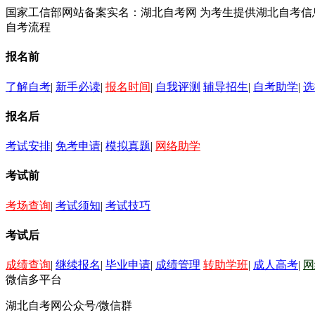
国家工信部网站备案实名：湖北自考网 为考生提供湖北自考
自考流程
报名前
了解自考
|
新手必读
|
报名时间
|
自我评测
辅导招生
|
自考助学
|
选
报名后
考试安排
|
免考申请
|
模拟真题
|
网络助学
考试前
考场查询
|
考试须知
|
考试技巧
考试后
成绩查询
|
继续报名
|
毕业申请
|
成绩管理
转助学班
|
成人高考
|
网
微信多平台
湖北自考网公众号/微信群