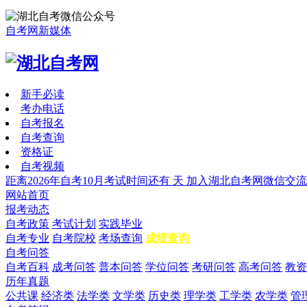
自考网新媒体
新手必读
考办电话
自考报名
自考查询
资格证
自考视频
距离2026年自考10月考试时间还有
天
加入湖北自考网微信交流
网站首页
报考动态
自考政策
考试计划
实践毕业
自考专业
自考院校
考场查询
成绩查询
自考问答
自考百科
成考问答
普本问答
学位问答
考研问答
高考问答
教资
历年真题
公共课
经济类
法学类
文学类
历史类
理学类
工学类
农学类
管