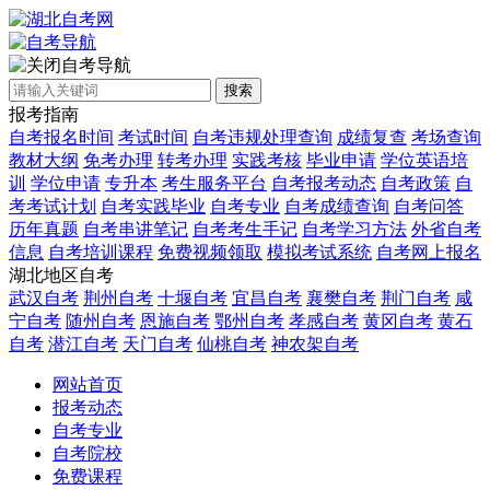
自考导航
搜索
报考指南
自考报名时间
考试时间
自考违规处理查询
成绩复查
考场查询
教材大纲
免考办理
转考办理
实践考核
毕业申请
学位英语培
训
学位申请
专升本
考生服务平台
自考报考动态
自考政策
自
考考试计划
自考实践毕业
自考专业
自考成绩查询
自考问答
历年真题
自考串讲笔记
自考考生手记
自考学习方法
外省自考
信息
自考培训课程
免费视频领取
模拟考试系统
自考网上报名
湖北地区自考
武汉自考
荆州自考
十堰自考
宜昌自考
襄樊自考
荆门自考
咸
宁自考
随州自考
恩施自考
鄂州自考
孝感自考
黄冈自考
黄石
自考
潜江自考
天门自考
仙桃自考
神农架自考
网站首页
报考动态
自考专业
自考院校
免费课程