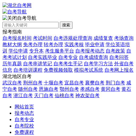
自考导航
搜索
报考指南
自考报名时间
考试时间
自考违规处理查询
成绩复查
考场查询
教材大纲
免考办理
转考办理
实践考核
毕业申请
学位英语培
训
学位申请
专升本
考生服务平台
自考报考动态
自考政策
自
考考试计划
自考实践毕业
自考专业
自考成绩查询
自考问答
历年真题
自考串讲笔记
自考考生手记
自考学习方法
外省自考
信息
自考培训课程
免费视频领取
模拟考试系统
自考网上报名
湖北地区自考
武汉自考
荆州自考
十堰自考
宜昌自考
襄樊自考
荆门自考
咸
宁自考
随州自考
恩施自考
鄂州自考
孝感自考
黄冈自考
黄石
自考
潜江自考
天门自考
仙桃自考
神农架自考
网站首页
报考动态
自考专业
自考院校
免费课程